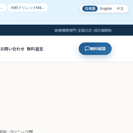
局…
内科クリニックM&…
日本語
English
中文
医療機関専門・全国対応・成功報酬制
お問い合わせ
無料査定
無料相談
説。クリニック理