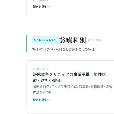
続きを読む
→
診療科別
SPECIALTY
10 articles
内科・整形外科・歯科など診療科ごとの特性
2026.05.13
泌尿器科クリニックの事業承継｜男性医
療・透析の評価
泌尿器科クリニックの事業承継。前立腺・男性医療・透析
併設などのM…
続きを読む
→