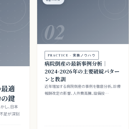
02
PRACTICE · 実務ノウハウ
病院倒産の最新事例分析｜
2024-2026年の主要破綻パター
ンと教訓
の最適
近年増加する病院倒産の事例を徹底分析。診療
報酬改定の影響、人件費高騰、設備投…
功の鍵
しかし、日本
者不足が深刻