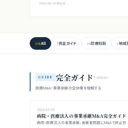
2026.08.10
約8分
All
完全ガイド
診療科別
地域
258
7
10
3
完全ガイド
GUIDE
7 articles
医療M&A・事業承継の全体像を理解する
2026.05.05
病院・医療法人の事業承継M&A完全ガイド
病院・医療法人の事業承継、後継者問題にM&Aで終止符