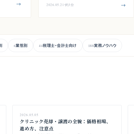
→
→
2026.05.21
約3分
別
業態別
税理士・会計士向け
実務ノウハウ
6
44
188
2026.05.05
クリニック売却・譲渡の全貌：価格相場、
進め方、注意点