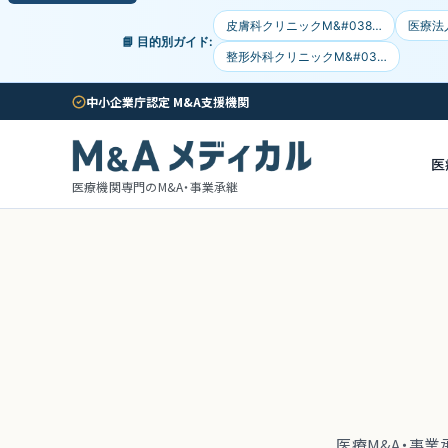
皮膚科クリニックM&#038…
医療法
📘 目的別ガイド:
整形外科クリニックM&#03…
中小企業庁認定 M&A支援機関
医
医療機関専門のM&A・事業承継
医療M&A・事