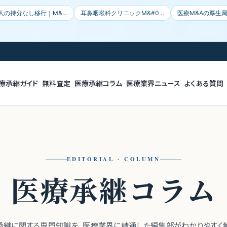
人の持分なし移行｜M&…
耳鼻咽喉科クリニックM&#0…
医療M&Aの厚生
療承継ガイド
無料査定
医療承継コラム
医療業界ニュース
よくある質問
EDITORIAL · COLUMN
医療承継
コラム
業承継に関する専門知識を、医療業界に精通した編集部がわかりやすく解