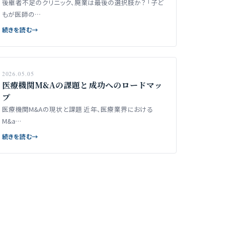
後継者不足のクリニック、廃業は最後の選択肢か？ 「子ど
もが医師の…
続きを読む
→
2026.05.05
医療機関M&Aの課題と成功へのロードマッ
プ
医療機関M&Aの現状と課題 近年、医療業界における
M&a…
続きを読む
→