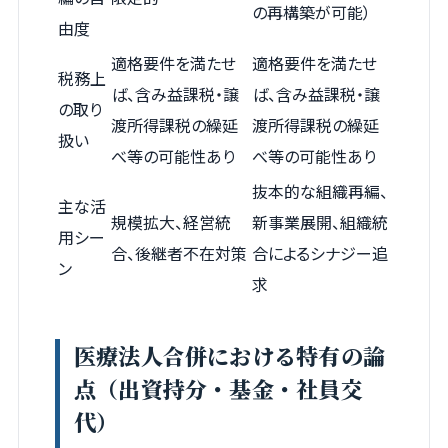
の再構築が可能）
由度
適格要件を満たせ
適格要件を満たせ
税務上
ば、含み益課税・譲
ば、含み益課税・譲
の取り
渡所得課税の繰延
渡所得課税の繰延
扱い
べ等の可能性あり
べ等の可能性あり
抜本的な組織再編、
主な活
規模拡大、経営統
新事業展開、組織統
用シー
合、後継者不在対策
合によるシナジー追
ン
求
医療法人合併における特有の論
点（出資持分・基金・社員交
代）