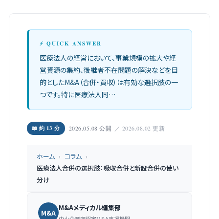
⚡ QUICK ANSWER
医療法人の経営において、事業規模の拡大や経
営資源の集約、後継者不在問題の解決などを目
的としたM&A（合併・買収）は有効な選択肢の一
つです。特に医療法人同…
📖 約 13 分
2026.05.08 公開
／ 2026.08.02 更新
ホーム
›
コラム
›
医療法人合併の選択肢：吸収合併と新設合併の使い
分け
M&Aメディカル編集部
M&A
中小企業庁認定M&A支援機関