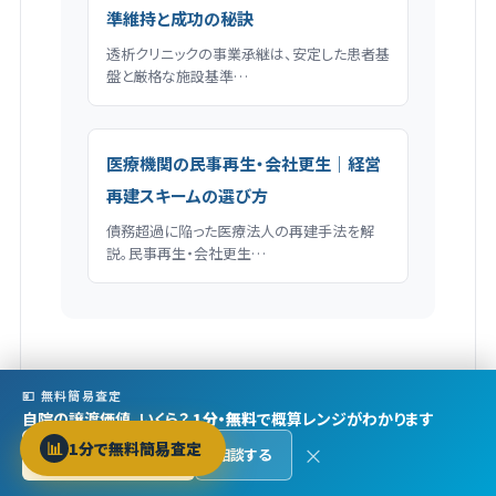
準維持と成功の秘訣
透析クリニックの事業承継は、安定した患者基
盤と厳格な施設基準…
医療機関の民事再生・会社更生｜経営
再建スキームの選び方
債務超過に陥った医療法人の再建手法を解
説。民事再生・会社更生…
💴 無料簡易査定
M&A検討で役立つ目的別ガイド
自院の譲渡価値、いくら？
1分・無料
で概算レンジがわかります
📊
1分で無料簡易査定
×
無料で査定する →
相談する
Protected by reCAPTCHA ·
Privacy
·
Terms
医療M&AのPMI｜引継ぎ100日プランと