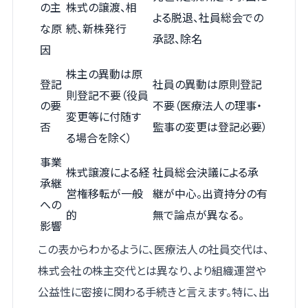
の主
株式の譲渡、相
よる脱退、社員総会での
な原
続、新株発行
承認、除名
因
株主の異動は原
登記
社員の異動は原則登記
則登記不要（役員
の要
不要（医療法人の理事・
変更等に付随す
否
監事の変更は登記必要）
る場合を除く）
事業
株式譲渡による経
社員総会決議による承
承継
営権移転が一般
継が中心。出資持分の有
への
的
無で論点が異なる。
影響
この表からわかるように、医療法人の社員交代は、
株式会社の株主交代とは異なり、より組織運営や
公益性に密接に関わる手続きと言えます。特に、出