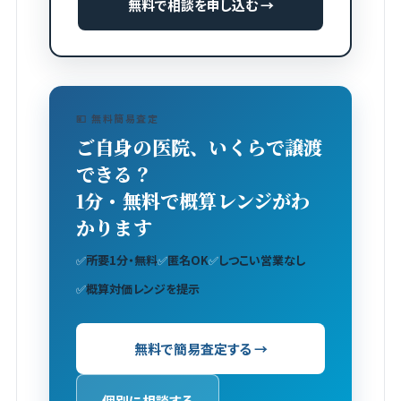
無料で相談を申し込む →
💴 無料簡易査定
ご自身の医院、いくらで譲渡
できる？
1分・無料で概算レンジがわ
かります
✅
所要1分・無料
✅
匿名OK
✅
しつこい営業なし
✅
概算対価レンジを提示
無料で簡易査定する →
個別に相談する