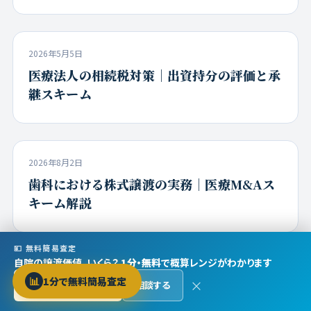
2026年5月5日
医療法人の相続税対策｜出資持分の評価と承
継スキーム
2026年8月2日
歯科における株式譲渡の実務｜医療M&Aス
キーム解説
💴 無料簡易査定
自院の譲渡価値、いくら？
1分・無料
で概算レンジがわかります
コラム一覧をすべて見る →
📊
1分で無料簡易査定
×
無料で査定する →
相談する
Protected by reCAPTCHA ·
Privacy
·
Terms