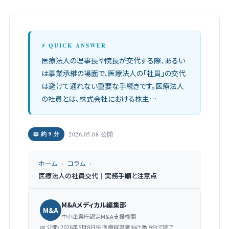
⚡ QUICK ANSWER
医療法人の理事長や院長が交代する際、あるい
は事業承継の場面で、医療法人の「社員」の交代
は避けて通れない重要な手続きです。医療法人
の社員とは、株式会社における株主…
📖 約 9 分
2026.05.08 公開
ホーム
›
コラム
›
医療法人の社員交代｜実務手順と注意点
M&Aメディカル編集部
M&A
中小企業庁認定M&A支援機関
📅 公開: 2026年5月8日
🎯 医療経営者向け
📚 9分で読了