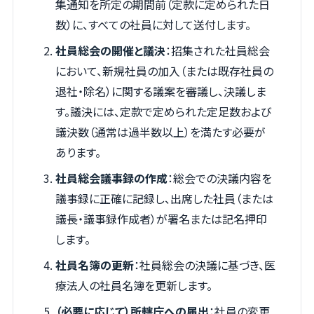
集通知を所定の期間前（定款に定められた日
数）に、すべての社員に対して送付します。
社員総会の開催と議決
：招集された社員総会
において、新規社員の加入（または既存社員の
退社・除名）に関する議案を審議し、決議しま
す。議決には、定款で定められた定足数および
議決数（通常は過半数以上）を満たす必要が
あります。
社員総会議事録の作成
：総会での決議内容を
議事録に正確に記録し、出席した社員（または
議長・議事録作成者）が署名または記名押印
します。
社員名簿の更新
：社員総会の決議に基づき、医
療法人の社員名簿を更新します。
（必要に応じて）所轄庁への届出
：社員の変更