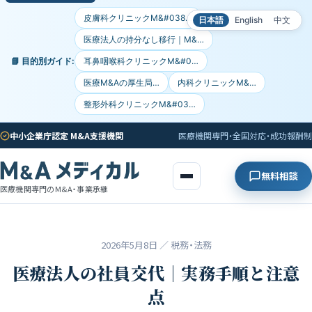
皮膚科クリニックM&#038…
日本語
English
中文
医療法人の持分なし移行｜M&…
📘 目的別ガイド:
耳鼻咽喉科クリニックM&#0…
医療M&Aの厚生局…
内科クリニックM&…
整形外科クリニックM&#03…
中小企業庁認定 M&A支援機関
医療機関専門・全国対応・成功報酬制
無料相談
医療機関専門のM&A・事業承継
2026年5月8日
／ 税務・法務
医療法人の社員交代｜実務手順と注意
点