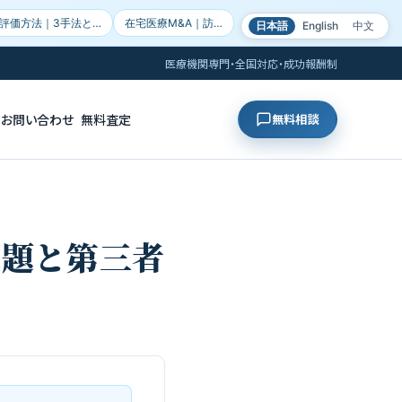
評価方法｜3手法と…
在宅医療M&A｜訪…
日本語
English
中文
医療機関専門・全国対応・成功報酬制
お問い合わせ
無料査定
無料相談
問題と第三者