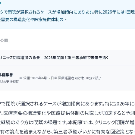
R
ックで閉院が選択されるケースが増加傾向にあります。特に2026年には「団
療需要の構造変化や医療提供体制の…
2 公開
リニック閉院増加の背景｜2026年問題と第三者承継で未来を拓く
ル編集部
📅 公開: 2026年6月12日
🎯 医療経営者向け
📚 10分で読了
M&A支援機関
クで閉院が選択されるケースが増加傾向にあります。特に2026年に
で、医療需要の構造変化や医療提供体制の見直しが加速すると予測
業継続のあり方は喫緊の課題です。本記事では、クリニック閉院が
特有の論点を踏まえながら、第三者承継がいかに有効な回避策とな