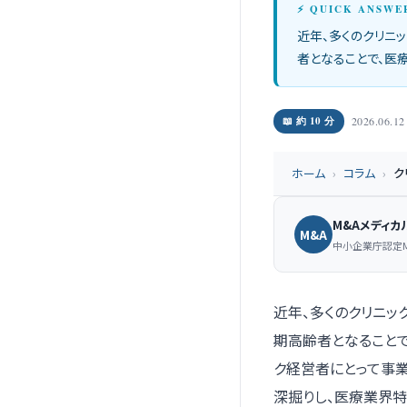
⚡ QUICK ANSWE
近年、多くのクリニ
者となることで、医
📖 約 10 分
2026.06.1
ホーム
›
コラム
›
ク
M&Aメディカ
M&A
中小企業庁認定
近年、多くのクリニッ
期高齢者となること
ク経営者にとって事
深掘りし、医療業界