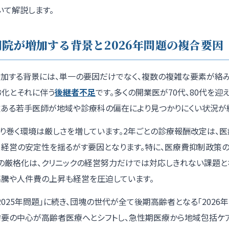
いて解説します。
院が増加する背景と2026年問題の複合要因
増加する背景には、単一の要因だけでなく、複数の複雑な要素が絡み
齢化とそれに伴う
後継者不足
です。多くの開業医が70代、80代を迎
欲ある若手医師が地域や診療科の偏在により見つかりにくい状況が
り巻く環境は厳しさを増しています。2年ごとの診療報酬改定は、
、経営の安定性を揺るがす要因となります。特に、医療費抑制政策の
の厳格化は、クリニックの経営努力だけでは対応しきれない課題と
高騰や人件費の上昇も経営を圧迫しています。
「2025年問題」に続き、団塊の世代が全て後期高齢者となる「2026
療需要の中心が高齢者医療へとシフトし、急性期医療から地域包括ケ