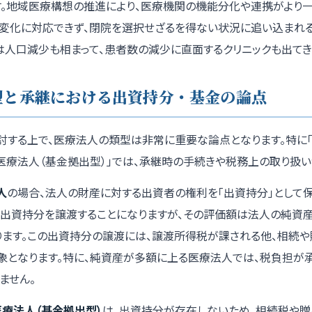
す。地域医療構想の推進により、医療機関の機能分化や連携がより
の変化に対応できず、閉院を選択せざるを得ない状況に追い込まれ
は人口減少も相まって、患者数の減少に直面するクリニックも出てき
型と承継における出資持分・基金の論点
討する上で、医療法人の類型は非常に重要な論点となります。特に
医療法人（基金拠出型）」では、承継時の手続きや税務上の取り扱い
人
の場合、法人の財産に対する出資者の権利を「出資持分」として保
の出資持分を譲渡することになりますが、その評価額は法人の純資産
ります。この出資持分の譲渡には、譲渡所得税が課される他、相続や
象となります。特に、純資産が多額に上る医療法人では、税負担が
ません。
療法人（基金拠出型）
は、出資持分が存在しないため、相続税や