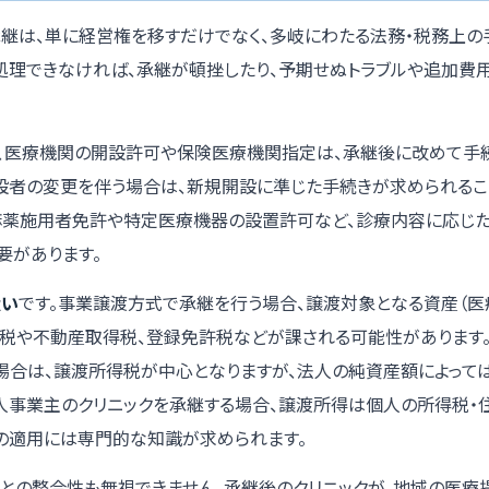
継は、単に経営権を移すだけでなく、多岐にわたる法務・税務上の
処理できなければ、承継が頓挫したり、予期せぬトラブルや追加費
、医療機関の開設許可や保険医療機関指定は、承継後に改めて手
開設者の変更を伴う場合は、新規開設に準じた手続きが求められるこ
、麻薬施用者免許や特定医療機器の設置許可など、診療内容に応じ
要があります。
扱い
です。事業譲渡方式で承継を行う場合、譲渡対象となる資産（医
費税や不動産取得税、登録免許税などが課される可能性があります
）場合は、譲渡所得税が中心となりますが、法人の純資産額によって
人事業主のクリニックを承継する場合、譲渡所得は個人の所得税・
の適用には専門的な知識が求められます。
想との整合性も無視できません。承継後のクリニックが、地域の医療