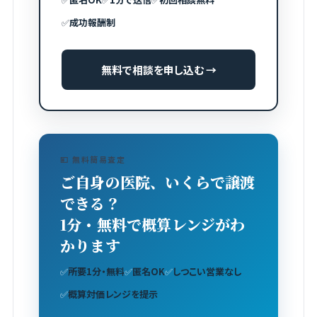
✅
成功報酬制
無料で相談を申し込む →
💴 無料簡易査定
ご自身の医院、いくらで譲渡
できる？
1分・無料で概算レンジがわ
かります
✅
所要1分・無料
✅
匿名OK
✅
しつこい営業なし
✅
概算対価レンジを提示