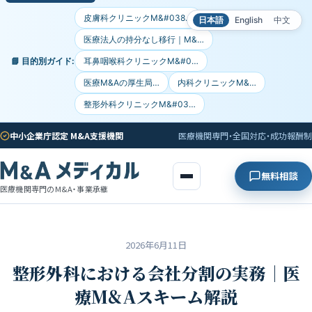
皮膚科クリニックM&#038…
日本語
English
中文
医療法人の持分なし移行｜M&…
📘 目的別ガイド:
耳鼻咽喉科クリニックM&#0…
医療M&Aの厚生局…
内科クリニックM&…
整形外科クリニックM&#03…
中小企業庁認定 M&A支援機関
医療機関専門・全国対応・成功報酬制
無料相談
医療機関専門のM&A・事業承継
2026年6月11日
整形外科における会社分割の実務｜医
療M&Aスキーム解説