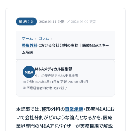
📖 約 3 分
2026.06.11 公開
／ 2026.06.09 更新
ホーム
›
コラム
›
整形外科
における会社分割の実務｜医療M&Aスキー
ム解説
M&Aメディカル編集部
M&A
中小企業庁認定M&A支援機関
📅 公開: 2026年6月11日
🔄 更新: 2026年6月9日
🎯 医療経営者向け
📚 3分で読了
本記事では、
整形外科
の
事業承継
・医療M&Aにお
いて
会社分割
がどのような論点となるかを、医療
業界専門のM&Aアドバイザーが実務目線で解説