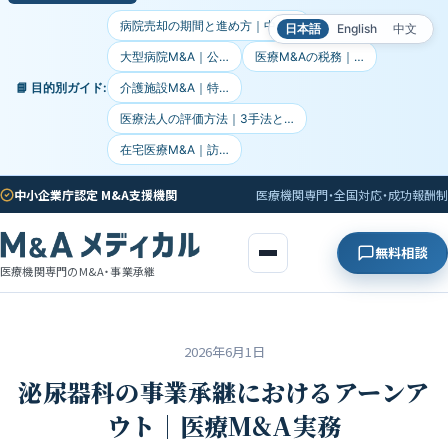
病院売却の期間と進め方｜中小…
日本語
English
中文
大型病院M&A｜公…
医療M&Aの税務｜…
📘 目的別ガイド:
介護施設M&A｜特…
医療法人の評価方法｜3手法と…
在宅医療M&A｜訪…
中小企業庁認定 M&A支援機関
医療機関専門・全国対応・成功報酬制
無料相談
医療機関専門のM&A・事業承継
2026年6月1日
泌尿器科の事業承継におけるアーンア
ウト｜医療M&A実務