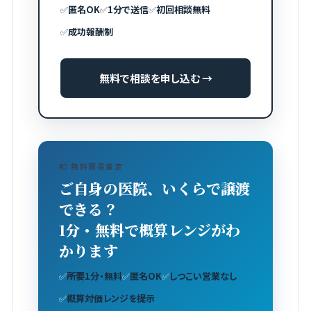
✅
匿名OK
✅
1分で送信
✅
初回相談無料
✅
成功報酬制
無料で相談を申し込む →
💴 無料簡易査定
ご自身の医院、いくらで譲渡
できる？
1分・無料で概算レンジがわ
かります
✅
所要1分・無料
✅
匿名OK
✅
しつこい営業なし
✅
概算対価レンジを提示