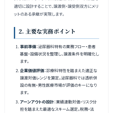
適切に設計することで、譲渡側・譲受側双方にメリ
ットのある承継が実現します。
2. 主要な実務ポイント
事前準備
：泌尿器科特有の業務フロー・患者
基盤・設備状況を整理し、譲渡条件を明確化し
ます。
企業価値評価
：診療科特性を踏まえた適正な
譲渡対価レンジを算定。泌尿器科では透析併
設の有無・男性医療市場が評価のキーになり
ます。
アーンアウトの設計
：業績連動対価・リスク分
担を踏まえた最適なスキーム選定。税務・法