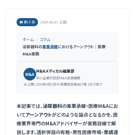
📖 約 3 分
2026.06.01 公開
ホーム
›
コラム
›
泌尿器科の
事業承継
におけるアーンアウト｜医療
M&A実務
M&Aメディカル編集部
M&A
中小企業庁認定M&A支援機関
📅 公開: 2026年6月1日
🎯 医療経営者向け
📚 3分で読了
本記事では、
泌尿器科
の事業承継・医療M&Aにお
いて
アーンアウト
がどのような論点となるかを、医
療業界専門のM&Aアドバイザーが実務目線で解
説します。透析併設の有無・男性医療市場・業績連