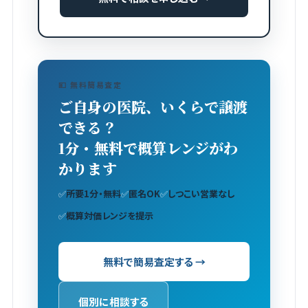
💴 無料簡易査定
ご自身の医院、いくらで譲渡
できる？
1分・無料で概算レンジがわ
かります
✅
所要1分・無料
✅
匿名OK
✅
しつこい営業なし
✅
概算対価レンジを提示
無料で簡易査定する →
個別に相談する