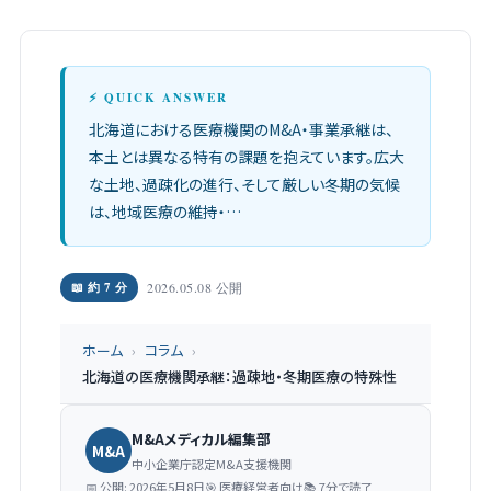
⚡ QUICK ANSWER
北海道における医療機関のM&A・事業承継は、
本土とは異なる特有の課題を抱えています。広大
な土地、過疎化の進行、そして厳しい冬期の気候
は、地域医療の維持・…
📖 約 7 分
2026.05.08 公開
ホーム
›
コラム
›
北海道の医療機関承継：過疎地・冬期医療の特殊性
M&Aメディカル編集部
M&A
中小企業庁認定M&A支援機関
📅 公開: 2026年5月8日
🎯 医療経営者向け
📚 7分で読了