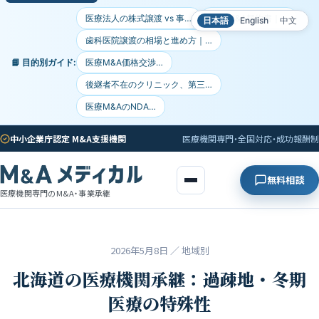
医療法人の株式譲渡 vs 事…
医療M&A契約書｜…
日本語
English
中文
歯科医院譲渡の相場と進め方｜…
📘 目的別ガイド:
医療M&A価格交渉…
後継者不在のクリニック、第三…
医療M&AのNDA…
中小企業庁認定 M&A支援機関
医療機関専門・全国対応・成功報酬制
無料相談
医療機関専門のM&A・事業承継
2026年5月8日
／ 地域別
北海道の医療機関承継：過疎地・冬期
医療の特殊性