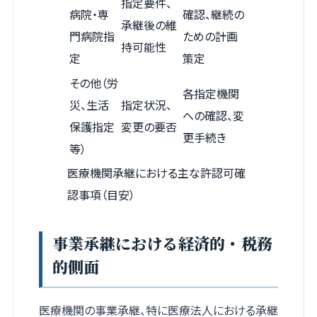
指定要件、
病院・専
確認、継続の
承継後の維
門病院指
ための計画
持可能性
定
策定
その他（労
各指定機関
災、生活
指定状況、
への確認、変
保護指定
変更の要否
更手続き
等）
医療機関承継における主な許認可確
認事項（目安）
事業承継における経済的・税務
的側面
医療機関の事業承継、特に医療法人における承継