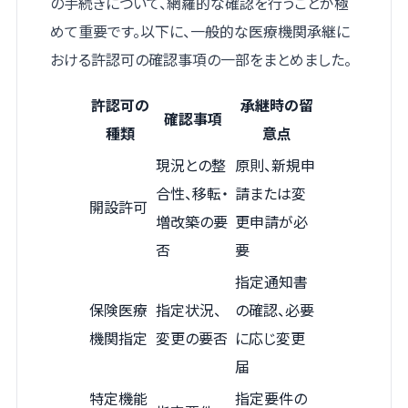
の手続きについて、網羅的な確認を行うことが極
めて重要です。以下に、一般的な医療機関承継に
おける許認可の確認事項の一部をまとめました。
許認可の
承継時の留
確認事項
種類
意点
現況との整
原則、新規申
合性、移転・
請または変
開設許可
増改築の要
更申請が必
否
要
指定通知書
保険医療
指定状況、
の確認、必要
機関指定
変更の要否
に応じ変更
届
特定機能
指定要件の