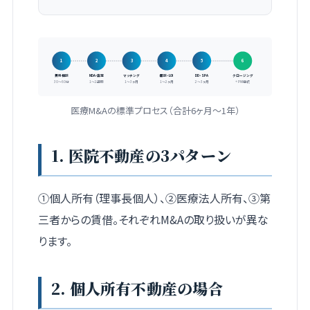
1
2
3
4
5
6
無料相談
NDA・査定
マッチング
面談・LOI
DD・SPA
クロージング
30〜60分
1〜2週間
1〜3ヶ月
1〜2ヶ月
2〜3ヶ月
+ PMI継続
医療M&Aの標準プロセス（合計6ヶ月〜1年）
1. 医院不動産の3パターン
①個人所有（理事長個人）、②医療法人所有、③第
三者からの賃借。それぞれM&Aの取り扱いが異な
ります。
2. 個人所有不動産の場合