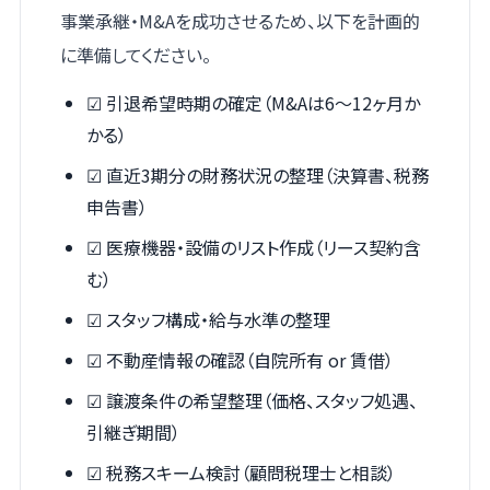
事業承継・M&Aを成功させるため、以下を計画的
に準備してください。
☑ 引退希望時期の確定（M&Aは6〜12ヶ月か
かる）
☑ 直近3期分の財務状況の整理（決算書、税務
申告書）
☑ 医療機器・設備のリスト作成（リース契約含
む）
☑ スタッフ構成・給与水準の整理
☑ 不動産情報の確認（自院所有 or 賃借）
☑ 譲渡条件の希望整理（価格、スタッフ処遇、
引継ぎ期間）
☑ 税務スキーム検討（顧問税理士と相談）