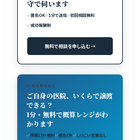
守で伺います
✅
匿名OK
✅
1分で送信
✅
初回相談無料
✅
成功報酬制
無料で相談を申し込む →
💴 無料簡易査定
ご自身の医院、いくらで譲渡
できる？
1分・無料で概算レンジがわ
かります
✅
所要1分・無料
✅
匿名OK
✅
しつこい営業なし