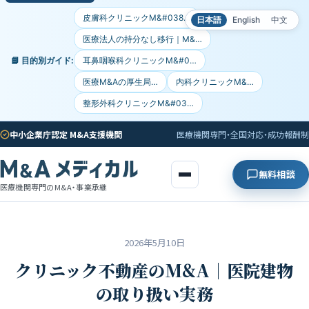
皮膚科クリニックM&#038…
日本語
English
中文
医療法人の持分なし移行｜M&…
📘 目的別ガイド:
耳鼻咽喉科クリニックM&#0…
医療M&Aの厚生局…
内科クリニックM&…
整形外科クリニックM&#03…
中小企業庁認定 M&A支援機関
医療機関専門・全国対応・成功報酬制
無料相談
医療機関専門のM&A・事業承継
2026年5月10日
クリニック不動産のM&A｜医院建物
の取り扱い実務