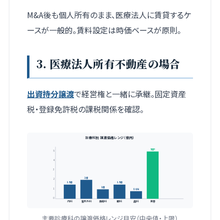
M&A後も個人所有のまま、医療法人に賃貸するケ
ースが一般的。賃料設定は時価ベースが原則。
3. 医療法人所有不動産の場合
出資持分譲渡
で経営権と一緒に承継。固定資産
税・登録免許税の課税関係を確認。
診療科別 譲渡価格レンジ（億円）
5億+
5
4
3
2億
2
1.5億
1.5億
1億
1
8千万
0
内科
整形外科
皮膚科
眼科
歯科
美容
主要診療科の譲渡価格レンジ目安（中央値・上限）