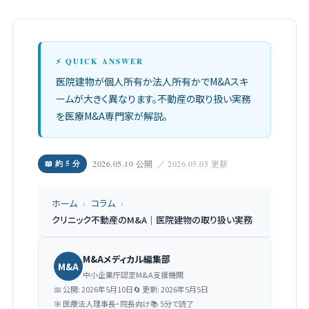
⚡ QUICK ANSWER
医院建物が個人所有か法人所有かでM&Aスキ
ームが大きく異なります。不動産の取り扱い実務
を医療M&A専門家が解説。
📖 約 5 分
2026.05.10 公開
／ 2026.05.05 更新
ホーム
›
コラム
›
クリニック不動産のM&A｜医院建物の取り扱い実務
M&Aメディカル編集部
M&A
中小企業庁認定M&A支援機関
📅 公開: 2026年5月10日
🔄 更新: 2026年5月5日
🎯 医療法人理事長・院長向け
📚 5分で読了