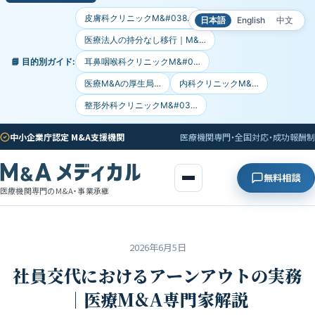
皮膚科クリニックM&#038…
日本語
English
中文
医療法人の持分なし移行｜M&…
📘 目的別ガイド:
耳鼻咽喉科クリニックM&#0…
医療M&Aの厚生局…
内科クリニックM&…
整形外科クリニックM&#03…
中小企業庁認定 M&A支援機関
医療機関専門・全国対応・成功報酬制
無料相談
医療機関専門のM&A・事業承継
2026年6月5日
社員交代におけるアーンアウトの実務
｜医療M&A専門家解説