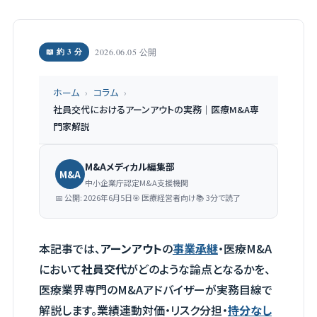
📖 約 3 分
2026.06.05 公開
ホーム
›
コラム
›
社員交代におけるアーンアウトの実務｜医療M&A専
門家解説
M&Aメディカル編集部
M&A
中小企業庁認定M&A支援機関
📅 公開: 2026年6月5日
🎯 医療経営者向け
📚 3分で読了
本記事では、
アーンアウト
の
事業承継
・医療M&A
において
社員交代
がどのような論点となるかを、
医療業界専門のM&Aアドバイザーが実務目線で
解説します。業績連動対価・リスク分担・
持分なし