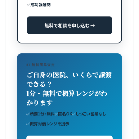
✅
成功報酬制
無料で相談を申し込む →
💴 無料簡易査定
ご自身の医院、いくらで譲渡
できる？
1分・無料で概算レンジがわ
かります
✅
所要1分・無料
✅
匿名OK
✅
しつこい営業なし
✅
概算対価レンジを提示