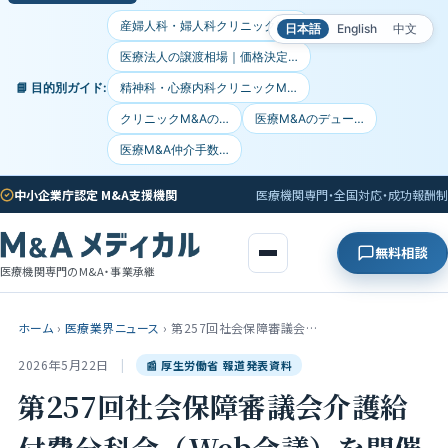
産婦人科・婦人科クリニックM…
日本語
English
中文
医療法人の譲渡相場｜価格決定…
📘 目的別ガイド:
精神科・心療内科クリニックM…
クリニックM&Aの…
医療M&Aのデュー…
医療M&A仲介手数…
中小企業庁認定 M&A支援機関
医療機関専門・全国対応・成功報酬制
無料相談
医療機関専門のM&A・事業承継
ホーム
›
医療業界ニュース
›
第257回社会保障審議会…
2026年5月22日
|
📰 厚生労働省 報道発表資料
第257回社会保障審議会介護給