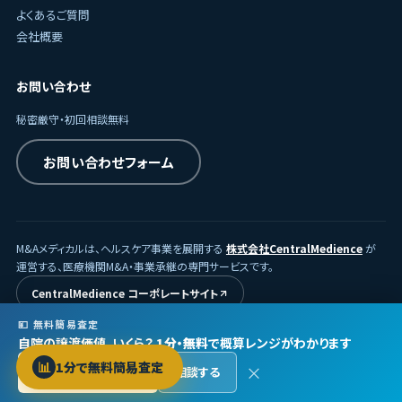
よくあるご質問
会社概要
お問い合わせ
秘密厳守・初回相談無料
お問い合わせフォーム
M&Aメディカルは、ヘルスケア事業を展開する
株式会社CentralMedience
が
運営する、医療機関M&A・事業承継の専門サービスです。
CentralMedience コーポレートサイト
💴 無料簡易査定
自院の譲渡価値、いくら？
1分・無料
で概算レンジがわかります
© 2026
株式会社CentralMedience
/ M&Aメディカル
📊
1分で無料簡易査定
×
無料で査定する →
相談する
プライバシーポリシー
利用規約
Protected by reCAPTCHA ·
Privacy
·
Terms