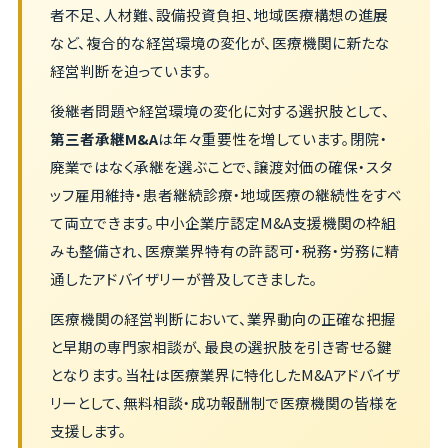
者不足、人材難、設備投資負担、地域医療構想の進展
など、複合的な経営環境の変化が、医療機関に新たな
経営判断を迫っています。
後継者問題や経営環境の変化に対する選択肢として、
第三者承継M&A
は年々重要性を増しています。閉院・
廃業ではなく承継を選ぶことで、譲渡対価の確保・スタ
ッフ雇用維持・患者継続診療・地域医療の継続性をすべ
て両立できます。中小企業庁認定M&A支援機関の枠組
みも整備され、医療業界特有の許認可・税務・労務に精
通したアドバイザリーが普及してきました。
医療機関の経営判断において、業界動向の正確な把握
と早期の専門家相談が、最良の選択肢を引き寄せる鍵
となります。当社は医療業界に特化したM&Aアドバイザ
リーとして、無料相談・成功報酬制で医療機関の皆様を
支援します。