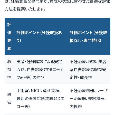
は、経験豊富な専門家が、貴院の状況に合わせた最適な評価
方法を提案いたします。
評
価
評価ポイント（分娩取扱あ
評価ポイント（分娩取
要
り）
扱なし・専門特化）
素
収
出産・妊婦健診による安定
不妊治療、検診、美容
益
収益、自費診療（マタニティ
系自費診療の収益安
性
フォト等）の伸び
定性・成長性
手術室、NICU、産科病棟、
不妊治療機器、レーザ
設
最新の画像診断装置（4Dエ
ー治療器、美容機器、
備
コー等）
内視鏡