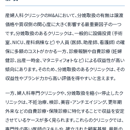
産婦人科クリニックのM&Aにおいて、分娩取扱の有無は譲渡
価格や買収側の関心度に大きく影響する最重要因子の一つ
です。分娩取扱のあるクリニックは、一般的に設備投資（手術
室、NICU、産科病棟など）や人員（医師、助産師、看護師）の確
保に多額のコストがかかる一方、診療報酬や自費診療（妊婦
健診、出産一時金、マタニティフォトなど）による収益性が高い
傾向にあります。そのため、分娩取扱のあるクリニックは、その
収益性やブランド力から高い評価を得やすいと言えます。
一方、婦人科専門クリニックや、分娩取扱を縮小・停止したク
リニックは、不妊治療、検診、美容・アンチエイジング、更年期
外来などの自費診療・保険診療に特化することで収益を安定
させているケースが多く見られます。これらのクリニックでは、
専門性の高い医師のスキルや、確立された顧客基盤、最新の