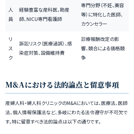
専門分野（不妊、美容
人
経験豊富な産科医、助産
等）に特化した医師、
員
師、NICU専門看護師
カウンセラー
リ
診療報酬改定の影
訴訟リスク（医療過誤）、感
ス
響、競合による価格競
染症対策、設備維持費
ク
争
M&Aにおける法的論点と留意事項
産婦人科・婦人科クリニックのM&Aにおいては、医療法、医師
法、個人情報保護法など、多岐にわたる法令遵守が不可欠で
す。特に留意すべき法的論点は以下の通りです。