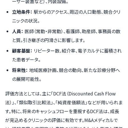
ーザー装置など）、内装設備。
立地条件：
駅からのアクセス、周辺の人口動態、競合クリ
ニックの状況。
人員：
医師（常勤・非常勤）、看護師、助産師、事務員の数
と質。引き継ぎの円滑さに影響します。
顧客基盤：
リピーター数、紹介率、電子カルテに蓄積され
た患者データ。
将来性：
地域医療計画、競合の動向、新たな診療分野へ
の展開可能性。
評価方法としては、主に「DCF法（Discounted Cash Flow
法）」、「類似取引比較法」、「純資産価額法」などが用いられま
す。特に、将来のキャッシュフローを重視するDCF法は、成長
が見込めるクリニックの評価に有効です。M&Aメディカルで