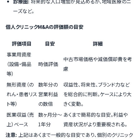
診療圏:
将来的な人口増加が見込めるか、地域医療のニ
ーズなど。
個人クリニックM&Aの評価額の目安
評価項目
目安
詳細
事業用資産
中古市場価格や減価償却費を考
（設備・備品
時価評価
慮
等）
無形資産（の
数年分の
収益性、将来性、ブランド力など
れん・患者リス
営業利益
を総合的に判断。ケースにより大
ト等）
の数倍
きく変動。
医業収益（売
数ヶ月分～
あくまで簡易的な目安。利益や
上）ベース
1年分
資産状況がより重要視される。
注意:
上記はあくまで一般的な目安であり、個別のクリニック