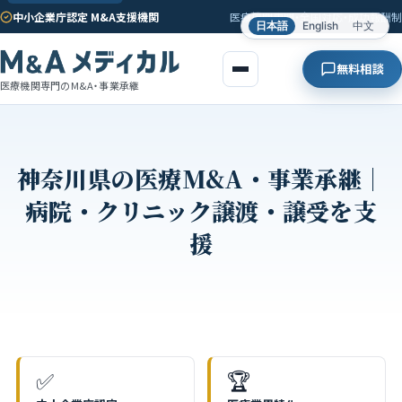
中小企業庁認定 M&A支援機関
医療機関専門・全国対応・成功報酬制
日本語
English
中文
無料相談
医療機関専門のM&A・事業承継
神奈川県の医療M&A・事業承継｜
病院・クリニック譲渡・譲受を支
援
✅
🏆