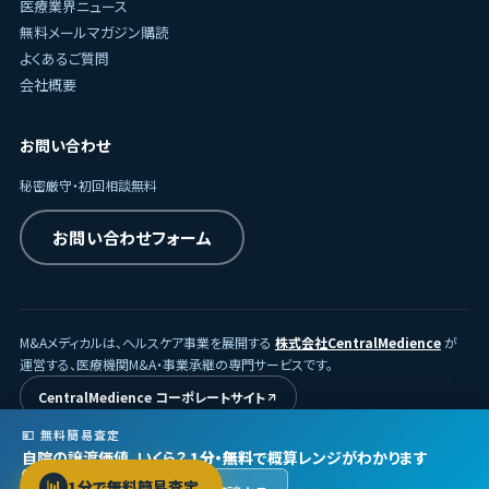
医療業界ニュース
無料メールマガジン購読
よくあるご質問
会社概要
お問い合わせ
秘密厳守・初回相談無料
お問い合わせフォーム
M&Aメディカルは、ヘルスケア事業を展開する
株式会社CentralMedience
が
運営する、医療機関M&A・事業承継の専門サービスです。
CentralMedience コーポレートサイト
💴 無料簡易査定
自院の譲渡価値、いくら？
1分・無料
で概算レンジがわかります
© 2026
株式会社CentralMedience
/ M&Aメディカル
📊
1分で無料簡易査定