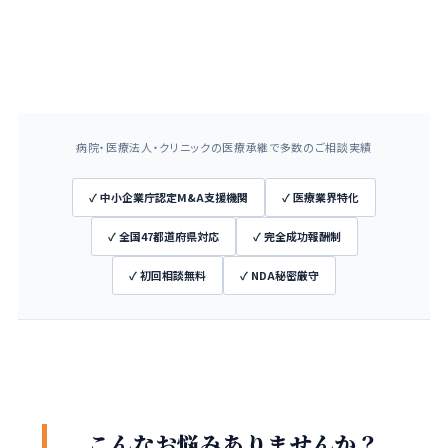
秘密厳守 / 着手金0円 / 成功報酬制 / 中小企業庁認定M&A支援機関
病院・医療法人・クリニックの医療承継で多数のご相談実績
✓ 中小企業庁認定M&A支援機関
✓ 医療業界特化
✓ 全国47都道府県対応
✓ 完全成功報酬制
✓ 初回相談無料
✓ NDA秘密厳守
こんなお悩みありませんか？