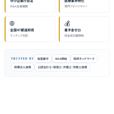
中小企業庁認定
医療業界特化
M&A支援機関
専門アドバイザリー
🌐
💰
全国47都道府県
着手金ゼロ
マッチング対応
完全成功報酬制
TRUSTED BY
秘密厳守
NDA締結
医師ネットワーク
医療法人連携
公認会計士・税理士・弁護士・労務士連携