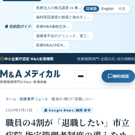
医療法人の株式譲渡 vs 事…
医療M&A契約書｜…
日本語
English
中文
歯科医院譲渡の相場と進め方｜…
📘 目的別ガイド:
医療M&A価格交渉…
後継者不在のクリニック、第三…
医療M&AのNDA…
中小企業庁認定 M&A支援機関
医療機関専門・全国対応・成功報酬制
無料相談
医療機関専門のM&A・事業承継
ホーム
›
医療業界ニュース
›
職員の4割が「退職したい…
2026年5月19日
|
📰 Google News：病院 赤字
職員の4割が「退職したい」市立