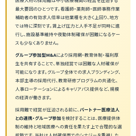
医療人材の採用難は中小医療機関の経営を圧迫する
最大要因のひとつです。看護師・薬剤師・医師事務作業
補助者の有効求人倍率は他業種を大きく上回り、地方
では特に深刻です。賃上げ圧力と人手不足が同時に進
行し、施設基準維持や夜勤体制確保が困難になるケー
スも少なくありません。
グループ参加型M&A
により採用網・教育体制・福利厚
生を共有することで、単独経営では困難な人材確保が
可能になります。グループ全体での求人ブランディング、
本部主導の採用代行、教育研修プログラムの共通化、
人事ローテーションによるキャリアパス提供など、規模
の経済が働きます。
採用難で経営が圧迫される前に、
パートナー医療法人
との連携・グループ参加
を検討することは、医療提供体
制の維持と地域医療への責任を果たす上で合理的な選
択肢です。当社は人材確保面でのシナジーを重視した