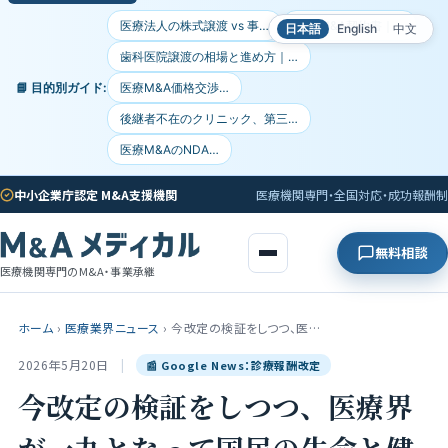
医療法人の株式譲渡 vs 事…
医療M&A契約書｜…
日本語
English
中文
歯科医院譲渡の相場と進め方｜…
📘 目的別ガイド:
医療M&A価格交渉…
後継者不在のクリニック、第三…
医療M&AのNDA…
中小企業庁認定 M&A支援機関
医療機関専門・全国対応・成功報酬制
無料相談
医療機関専門のM&A・事業承継
ホーム
›
医療業界ニュース
›
今改定の検証をしつつ、医…
2026年5月20日
|
📰 Google News：診療報酬改定
今改定の検証をしつつ、医療界