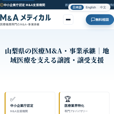
中小企業庁認定 M&A支援機関
医療機関専門・全国対応・成功報酬制
日本語
English
中文
無料相談
医療機関専門のM&A・事業承継
山梨県の医療M&A・事業承継｜地
域医療を支える譲渡・譲受支援
✅
🏆
中小企業庁認定
医療業界特化
M&A支援機関
専門アドバイザリー