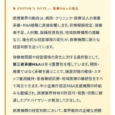
📝 EDITOR'S NOTE — 医療M&Aの視点
医療業界の動向は、病院・クリニック・医療法人の事業
承継・M&A戦略に直接影響します。診療報酬改定、後継
者不足、人材難、設備投資負担、地域医療構想の進展
など、複合的な経営環境の変化が、医療機関に新たな
経営判断を迫っています。
後継者問題や経営環境の変化に対する選択肢として、
第三者承継M&A
は年々重要性を増しています。閉院・
廃業ではなく承継を選ぶことで、譲渡対価の確保・スタ
ッフ雇用維持・患者継続診療・地域医療の継続性をすべ
て両立できます。中小企業庁認定M&A支援機関の枠組
みも整備され、医療業界特有の許認可・税務・労務に精
通したアドバイザリーが普及してきました。
医療機関の経営判断において、業界動向の正確な把握