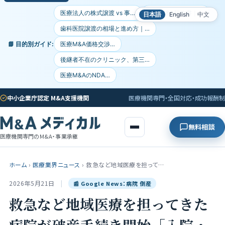
医療法人の株式譲渡 vs 事…
医療M&A契約書｜…
日本語
English
中文
歯科医院譲渡の相場と進め方｜…
📘 目的別ガイド:
医療M&A価格交渉…
後継者不在のクリニック、第三…
医療M&AのNDA…
中小企業庁認定 M&A支援機関
医療機関専門・全国対応・成功報酬制
無料相談
医療機関専門のM&A・事業承継
ホーム
›
医療業界ニュース
›
救急など地域医療を担って…
2026年5月21日
|
📰 Google News：病院 倒産
救急など地域医療を担ってきた