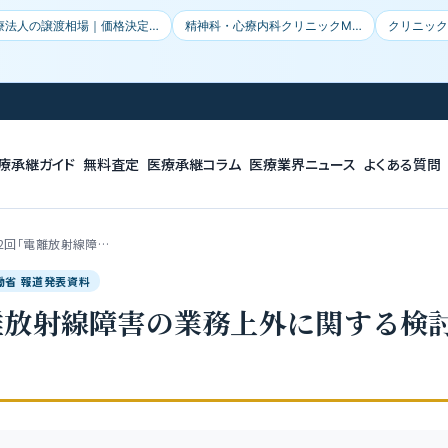
療法人の譲渡相場｜価格決定…
精神科・心療内科クリニックM…
クリニック
療承継ガイド
無料査定
医療承継コラム
医療業界ニュース
よくある質問
02回「電離放射線障…
労働省 報道発表資料
電離放射線障害の業務上外に関する検