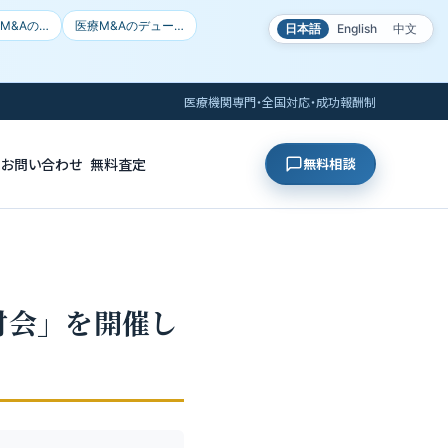
M&Aの…
医療M&Aのデュー…
日本語
English
中文
医療機関専門・全国対応・成功報酬制
お問い合わせ
無料査定
無料相談
討会」を開催し