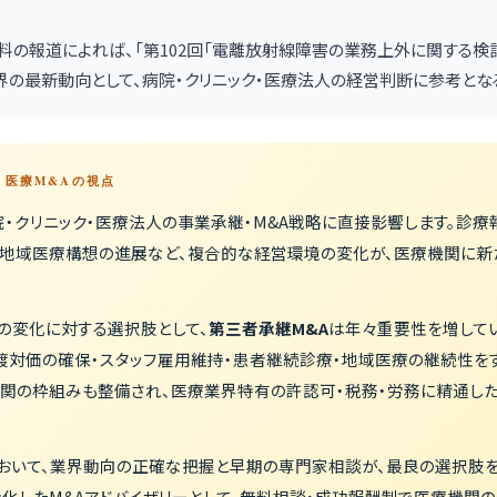
料の報道によれば、「第102回「電離放射線障害の業務上外に関する検
界の最新動向として、病院・クリニック・医療法人の経営判断に参考とな
 — 医療M&Aの視点
・クリニック・医療法人の事業承継・M&A戦略に直接影響します。診療
、地域医療構想の進展など、複合的な経営環境の変化が、医療機関に新
の変化に対する選択肢として、
第三者承継M&A
は年々重要性を増してい
渡対価の確保・スタッフ雇用維持・患者継続診療・地域医療の継続性を
機関の枠組みも整備され、医療業界特有の許認可・税務・労務に精通し
おいて、業界動向の正確な把握と早期の専門家相談が、最良の選択肢
化したM&Aアドバイザリーとして、無料相談・成功報酬制で医療機関の