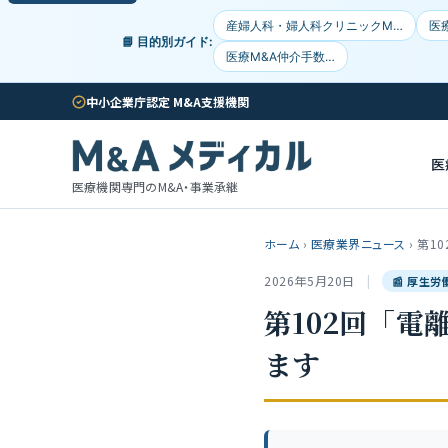
産婦人科・婦人科クリニックM…
医
📘 目的別ガイド:
医療M&A仲介手数…
中小企業庁認定 M&A支援機関
医
医療機関専門のM&A・事業承継
ホーム
›
医療業界ニュース
›
第1
2026年5月20日
|
📰 厚生
第102回「
ます