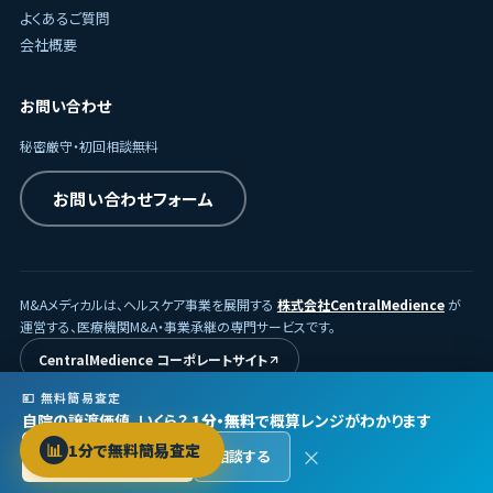
よくあるご質問
会社概要
お問い合わせ
秘密厳守・初回相談無料
お問い合わせフォーム
M&Aメディカルは、ヘルスケア事業を展開する
株式会社CentralMedience
が
運営する、医療機関M&A・事業承継の専門サービスです。
CentralMedience コーポレートサイト
💴 無料簡易査定
自院の譲渡価値、いくら？
1分・無料
で概算レンジがわかります
© 2026
株式会社CentralMedience
/ M&Aメディカル
📊
1分で無料簡易査定
×
無料で査定する →
相談する
プライバシーポリシー
利用規約
Protected by reCAPTCHA ·
Privacy
·
Terms