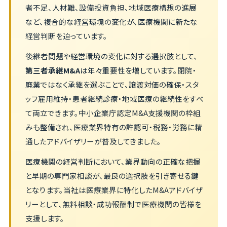
者不足、人材難、設備投資負担、地域医療構想の進展
など、複合的な経営環境の変化が、医療機関に新たな
経営判断を迫っています。
後継者問題や経営環境の変化に対する選択肢として、
第三者承継M&A
は年々重要性を増しています。閉院・
廃業ではなく承継を選ぶことで、譲渡対価の確保・スタ
ッフ雇用維持・患者継続診療・地域医療の継続性をすべ
て両立できます。中小企業庁認定M&A支援機関の枠組
みも整備され、医療業界特有の許認可・税務・労務に精
通したアドバイザリーが普及してきました。
医療機関の経営判断において、業界動向の正確な把握
と早期の専門家相談が、最良の選択肢を引き寄せる鍵
となります。当社は医療業界に特化したM&Aアドバイザ
リーとして、無料相談・成功報酬制で医療機関の皆様を
支援します。