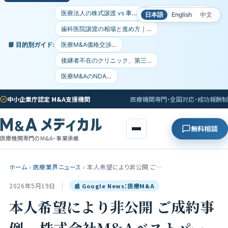
医療法人の株式譲渡 vs 事…
医療M&A契約書｜…
日本語
English
中文
歯科医院譲渡の相場と進め方｜…
📘 目的別ガイド:
医療M&A価格交渉…
後継者不在のクリニック、第三…
医療M&AのNDA…
中小企業庁認定 M&A支援機関
医療機関専門・全国対応・成功報酬制
無料相談
医療機関専門のM&A・事業承継
ホーム
›
医療業界ニュース
›
本人希望により非公開 ご…
2026年5月19日
|
📰 Google News：医療M&A
本人希望により非公開 ご成約事