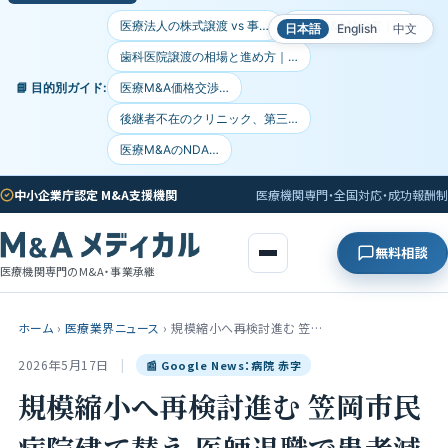
医療法人の株式譲渡 vs 事…
医療M&A契約書｜…
日本語
English
中文
歯科医院譲渡の相場と進め方｜…
📘 目的別ガイド:
医療M&A価格交渉…
後継者不在のクリニック、第三…
医療M&AのNDA…
中小企業庁認定 M&A支援機関
医療機関専門・全国対応・成功報酬制
無料相談
医療機関専門のM&A・事業承継
ホーム
›
医療業界ニュース
›
規模縮小へ再検討進む 笠…
2026年5月17日
|
📰 Google News：病院 赤字
規模縮小へ再検討進む 笠岡市民