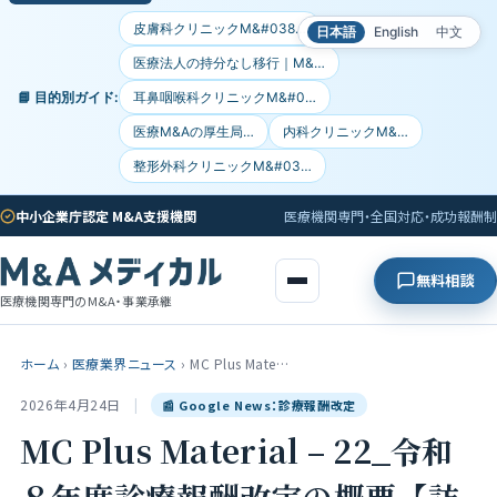
皮膚科クリニックM&#038…
日本語
English
中文
医療法人の持分なし移行｜M&…
📘 目的別ガイド:
耳鼻咽喉科クリニックM&#0…
医療M&Aの厚生局…
内科クリニックM&…
整形外科クリニックM&#03…
中小企業庁認定 M&A支援機関
医療機関専門・全国対応・成功報酬制
無料相談
医療機関専門のM&A・事業承継
ホーム
›
医療業界ニュース
›
MC Plus Mate…
2026年4月24日
|
📰 Google News：診療報酬改定
MC Plus Material – 22_令和