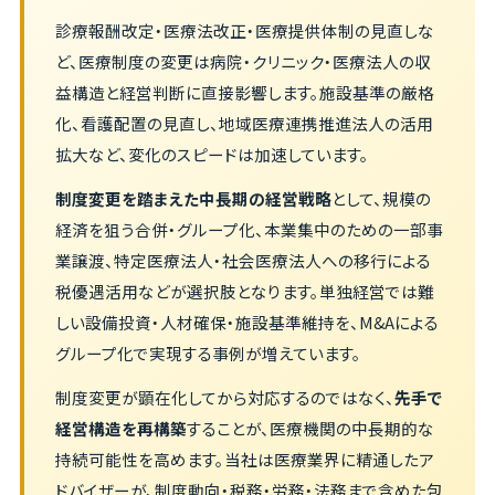
診療報酬改定・医療法改正・医療提供体制の見直しな
ど、医療制度の変更は病院・クリニック・医療法人の収
益構造と経営判断に直接影響します。施設基準の厳格
化、看護配置の見直し、地域医療連携推進法人の活用
拡大など、変化のスピードは加速しています。
制度変更を踏まえた中長期の経営戦略
として、規模の
経済を狙う合併・グループ化、本業集中のための一部事
業譲渡、特定医療法人・社会医療法人への移行による
税優遇活用などが選択肢となります。単独経営では難
しい設備投資・人材確保・施設基準維持を、M&Aによる
グループ化で実現する事例が増えています。
制度変更が顕在化してから対応するのではなく、
先手で
経営構造を再構築
することが、医療機関の中長期的な
持続可能性を高めます。当社は医療業界に精通したア
ドバイザーが、制度動向・税務・労務・法務まで含めた包