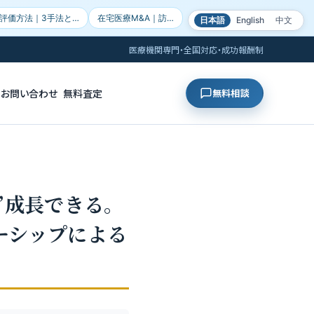
評価方法｜3手法と…
在宅医療M&A｜訪…
日本語
English
中文
医療機関専門・全国対応・成功報酬制
お問い合わせ
無料査定
無料相談
”成長できる。
ーシップによる