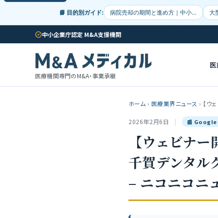
📘 目的別ガイド:
病院売却の期間と進め方｜中小…
大
中小企業庁認定 M&A支援機関
医
医療機関専門のM&A・事業承継
ホーム
›
医療業界ニュース
›
【ウ
2026年2月6日
|
📰 Goog
【ウェビナー
千賀デンタル
– ニコニコニ