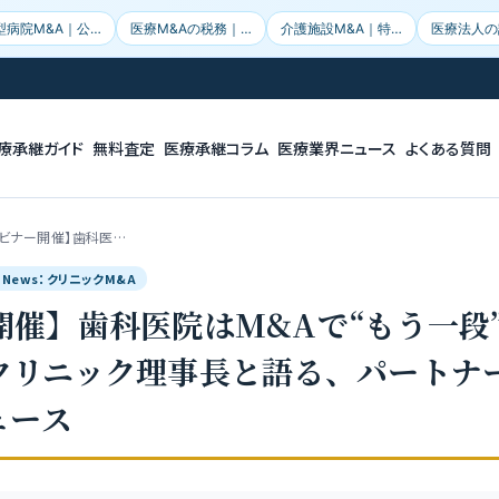
型病院M&A｜公…
医療M&Aの税務｜…
介護施設M&A｜特…
医療法人の
療承継ガイド
無料査定
医療承継コラム
医療業界ニュース
よくある質問
ェビナー開催】歯科医…
le News：クリニックM&A
開催】歯科医院はM&Aで“もう一段
クリニック理事長と語る、パートナ
ュース