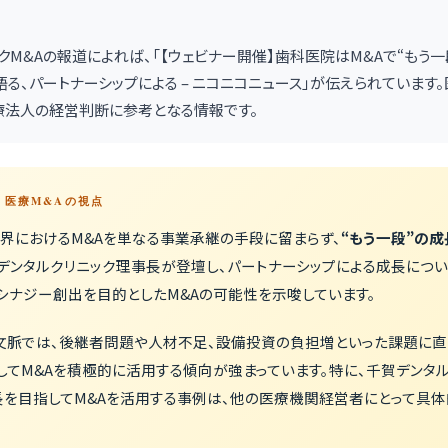
クリニックM&Aの報道によれば、「【ウェビナー開催】歯科医院はM&Aで“もう
語る、パートナーシップによる – ニコニコニュース」が伝えられています
医療法人の経営判断に参考となる情報です。
 — 医療M&Aの視点
界におけるM&Aを単なる事業承継の手段に留まらず、
“もう一段”の
デンタルクリニック理事長が登壇し、パートナーシップによる成長につ
シナジー創出を目的としたM&Aの可能性を示唆しています。
の文脈では、後継者問題や人材不足、設備投資の負担増といった課題に直
してM&Aを積極的に活用する傾向が強まっています。特に、千賀デンタ
長を目指してM&Aを活用する事例は、他の医療機関経営者にとって具