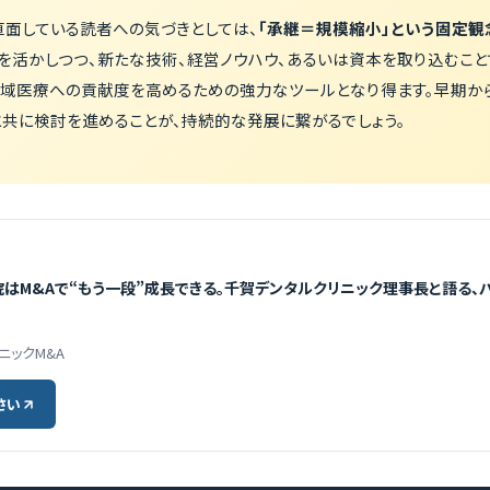
直面している読者への気づきとしては、
「承継＝規模縮小」という固定観
みを活かしつつ、新たな技術、経営ノウハウ、あるいは資本を取り込むこ
地域医療への貢献度を高めるための強力なツールとなり得ます。早期から
共に検討を進めることが、持続的な発展に繋がるでしょう。
院はM&Aで“もう一段”成長できる。千賀デンタルクリニック理事長と語る、パ
リニックM&A
さい