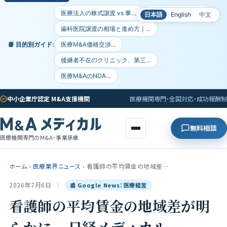
医療法人の株式譲渡 vs 事…
医療M&A契約書｜…
日本語
English
中文
歯科医院譲渡の相場と進め方｜…
📘 目的別ガイド:
医療M&A価格交渉…
後継者不在のクリニック、第三…
医療M&AのNDA…
中小企業庁認定 M&A支援機関
医療機関専門・全国対応・成功報酬制
無料相談
医療機関専門のM&A・事業承継
ホーム
›
医療業界ニュース
›
看護師の平均賃金の地域差…
2026年7月6日
|
📰 Google News：医療経営
看護師の平均賃金の地域差が明