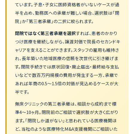
ています。子息・子女に医師資格者がいないケースが過
半を占め、勤務医への承継が難しい場合、選択肢は「閉
院」か「第三者承継」の二択に絞られます。
閉院ではなく第三者承継を選択
すれば、患者のかかり
つけ医療を継続しながら、譲渡対価で院長のセカンドキ
ャリアを支えることができます。スタッフの雇用も維持さ
れ、長年築いた地域医療の信頼を次世代に引き継げま
す。閉院手続きでは原状回復・廃止届出・最終給与支払
いなどで数百万円規模の費用が発生する一方、承継で
あれば年商の0.5〜1.5倍の対価が見込めるケースが大
半です。
無床クリニックの第三者承継は、相談から成約まで標
準4〜10ヶ月。閉院前のご相談で選択肢が大きく広がり
ます。「閉院しか道がない」と思われている医療機関ほ
ど、当社のような医療特化M&A支援機関にご相談いた