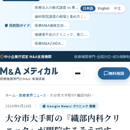
医療法人の株式譲渡 vs 事…
医療M&A契約書｜…
日本語
English
中文
歯科医院譲渡の相場と進め方｜…
📘 目的別ガイド:
医療M&A価格交渉…
後継者不在のクリニック、第三…
医療M&AのNDA…
中小企業庁認定 M&A支援機関
医療機関専門・全国対応・成功報酬制
無料相談
医療機関専門のM&A・事業承継
ホーム
›
医療業界ニュース
›
大分市大手町の『織部内科…
2026年6月26日
|
📰 Google News：クリニック 廃業
大分市大手町の『織部内科クリ