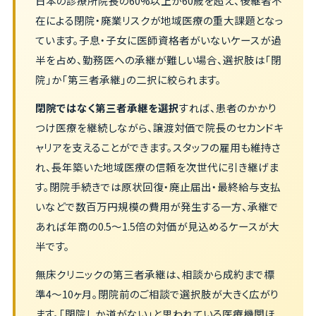
日本の診療所院長の60%以上が60歳を超え、後継者不
在による閉院・廃業リスクが地域医療の重大課題となっ
ています。子息・子女に医師資格者がいないケースが過
半を占め、勤務医への承継が難しい場合、選択肢は「閉
院」か「第三者承継」の二択に絞られます。
閉院ではなく第三者承継を選択
すれば、患者のかかり
つけ医療を継続しながら、譲渡対価で院長のセカンドキ
ャリアを支えることができます。スタッフの雇用も維持さ
れ、長年築いた地域医療の信頼を次世代に引き継げま
す。閉院手続きでは原状回復・廃止届出・最終給与支払
いなどで数百万円規模の費用が発生する一方、承継で
あれば年商の0.5〜1.5倍の対価が見込めるケースが大
半です。
無床クリニックの第三者承継は、相談から成約まで標
準4〜10ヶ月。閉院前のご相談で選択肢が大きく広がり
ます。「閉院しか道がない」と思われている医療機関ほ