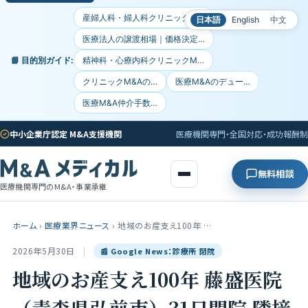
産婦人科・婦人科クリニックM…
日本語
English
中文
医療法人の譲渡相場｜価格決定…
📘 目的別ガイド:
精神科・心療内科クリニックM…
クリニックM&Aの…
医療M&Aのデュー…
医療M&A仲介手数…
中小企業庁認定 M&A支援機関
医療機関専門・全国対応・成功報酬制
無料相談
医療機関専門のM&A・事業承継
ホーム
›
医療業界ニュース
›
地域のお産支え100年 …
2026年5月30日
|
📰 Google News：診療所 閉院
地域のお産支え100年 藤盛医院