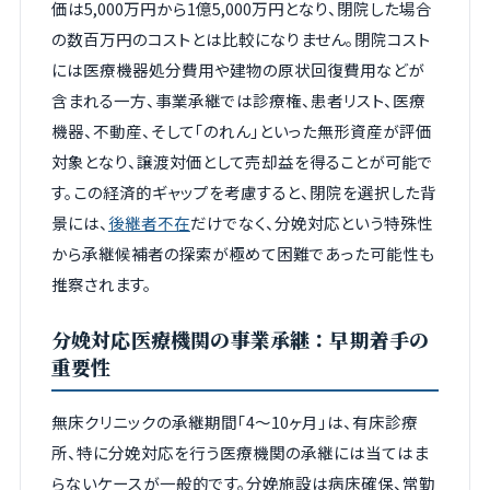
価は5,000万円から1億5,000万円となり、閉院した場合
の数百万円のコストとは比較になりません。閉院コスト
には医療機器処分費用や建物の原状回復費用などが
含まれる一方、事業承継では診療権、患者リスト、医療
機器、不動産、そして「のれん」といった無形資産が評価
対象となり、譲渡対価として売却益を得ることが可能で
す。この経済的ギャップを考慮すると、閉院を選択した背
景には、
後継者不在
だけでなく、分娩対応という特殊性
から承継候補者の探索が極めて困難であった可能性も
推察されます。
分娩対応医療機関の事業承継：早期着手の
重要性
無床クリニックの承継期間「4〜10ヶ月」は、有床診療
所、特に分娩対応を行う医療機関の承継には当てはま
らないケースが一般的です。分娩施設は病床確保、常勤