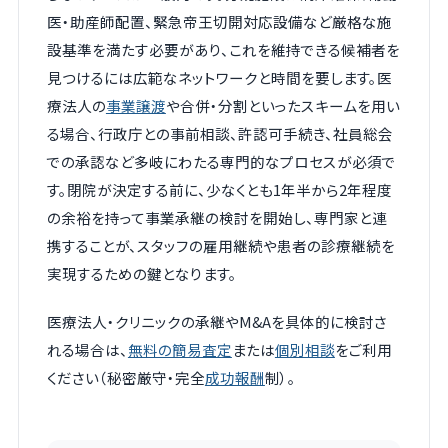
医・助産師配置、緊急帝王切開対応設備など厳格な施
設基準を満たす必要があり、これを維持できる候補者を
見つけるには広範なネットワークと時間を要します。医
療法人の
事業譲渡
や合併・分割といったスキームを用い
る場合、行政庁との事前相談、許認可手続き、社員総会
での承認など多岐にわたる専門的なプロセスが必須で
す。閉院が決定する前に、少なくとも1年半から2年程度
の余裕を持って事業承継の検討を開始し、専門家と連
携することが、スタッフの雇用継続や患者の診療継続を
実現するための鍵となります。
医療法人・クリニックの承継やM&Aを具体的に検討さ
れる場合は、
無料の簡易査定
または
個別相談
をご利用
ください（秘密厳守・完全
成功報酬
制）。