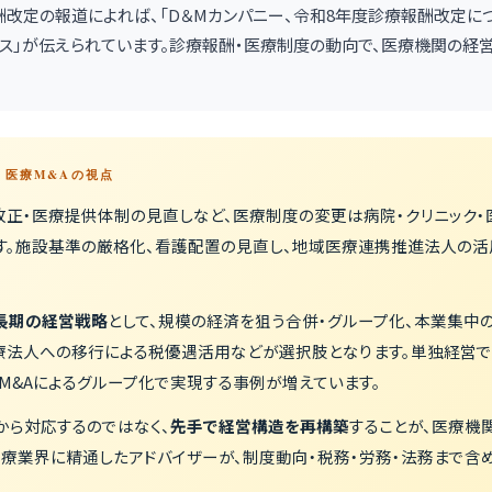
診療報酬改定の報道によれば、「D＆Mカンパニー、令和8年度診療報酬改定
ュース」が伝えられています。診療報酬・医療制度の動向で、医療機関の
 — 医療M&Aの視点
改正・医療提供体制の見直しなど、医療制度の変更は病院・クリニック
す。施設基準の厳格化、看護配置の見直し、地域医療連携推進法人の活
長期の経営戦略
として、規模の経済を狙う合併・グループ化、本業集中
療法人への移行による税優遇活用などが選択肢となります。単独経営で
M&Aによるグループ化で実現する事例が増えています。
から対応するのではなく、
先手で経営構造を再構築
することが、医療機
医療業界に精通したアドバイザーが、制度動向・税務・労務・法務まで含