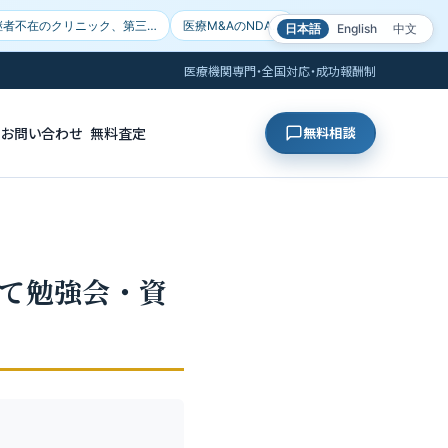
継者不在のクリニック、第三…
医療M&AのNDA…
日本語
English
中文
医療機関専門・全国対応・成功報酬制
お問い合わせ
無料査定
無料相談
いて勉強会・資