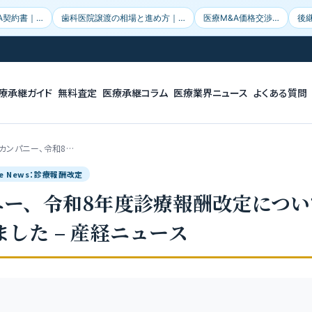
A契約書｜…
歯科医院譲渡の相場と進め方｜…
医療M&A価格交渉…
後
療承継ガイド
無料査定
医療承継コラム
医療業界ニュース
よくある質問
Mカンパニー、令和8…
gle News：診療報酬改定
ニー、令和8年度診療報酬改定につ
した – 産経ニュース