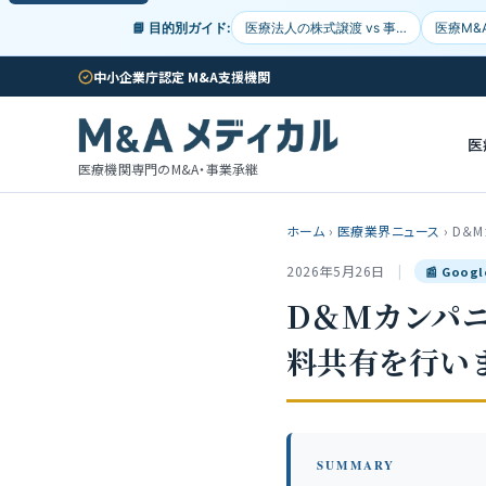
📘 目的別ガイド:
医療法人の株式譲渡 vs 事…
医療M&
中小企業庁認定 M&A支援機関
医
医療機関専門のM&A・事業承継
ホーム
›
医療業界ニュース
›
D＆
2026年5月26日
|
📰 Goo
D＆Mカンパ
料共有を行いま
SUMMARY