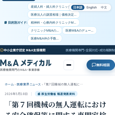
産婦人科・婦人科クリニックM…
日本語
English
中文
医療法人の譲渡相場｜価格決定…
📘 目的別ガイド:
精神科・心療内科クリニックM…
クリニックM&Aの…
医療M&Aのデュー…
医療M&A仲介手数…
中小企業庁認定 M&A支援機関
医療機関専門・全国対応・成功報酬制
無料相談
医療機関専門のM&A・事業承継
ホーム
›
医療業界ニュース
›
「第７回機械の無人運転に…
2026年5月18日
|
📰 厚生労働省 報道発表資料
「第７回機械の無人運転におけ