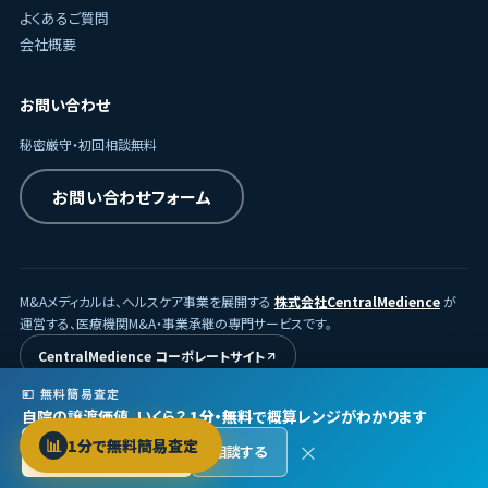
よくあるご質問
会社概要
お問い合わせ
秘密厳守・初回相談無料
お問い合わせフォーム
M&Aメディカルは、ヘルスケア事業を展開する
株式会社CentralMedience
が
運営する、医療機関M&A・事業承継の専門サービスです。
CentralMedience コーポレートサイト
💴 無料簡易査定
自院の譲渡価値、いくら？
1分・無料
で概算レンジがわかります
© 2026
株式会社CentralMedience
/ M&Aメディカル
📊
1分で無料簡易査定
×
無料で査定する →
相談する
プライバシーポリシー
利用規約
Protected by reCAPTCHA ·
Privacy
·
Terms