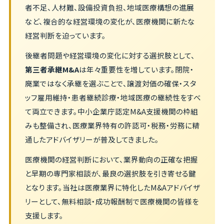
者不足、人材難、設備投資負担、地域医療構想の進展
など、複合的な経営環境の変化が、医療機関に新たな
経営判断を迫っています。
後継者問題や経営環境の変化に対する選択肢として、
第三者承継M&A
は年々重要性を増しています。閉院・
廃業ではなく承継を選ぶことで、譲渡対価の確保・スタ
ッフ雇用維持・患者継続診療・地域医療の継続性をすべ
て両立できます。中小企業庁認定M&A支援機関の枠組
みも整備され、医療業界特有の許認可・税務・労務に精
通したアドバイザリーが普及してきました。
医療機関の経営判断において、業界動向の正確な把握
と早期の専門家相談が、最良の選択肢を引き寄せる鍵
となります。当社は医療業界に特化したM&Aアドバイザ
リーとして、無料相談・成功報酬制で医療機関の皆様を
支援します。