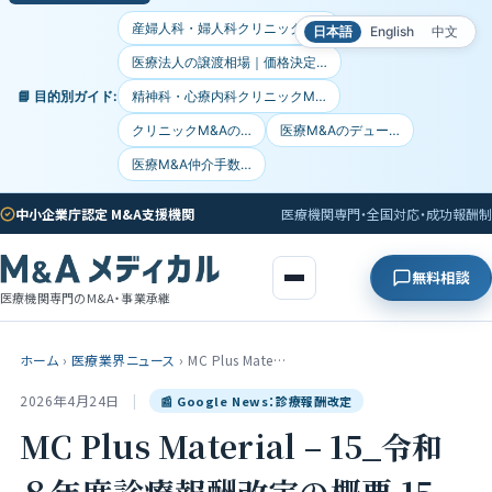
産婦人科・婦人科クリニックM…
日本語
English
中文
医療法人の譲渡相場｜価格決定…
📘 目的別ガイド:
精神科・心療内科クリニックM…
クリニックM&Aの…
医療M&Aのデュー…
医療M&A仲介手数…
中小企業庁認定 M&A支援機関
医療機関専門・全国対応・成功報酬制
無料相談
医療機関専門のM&A・事業承継
ホーム
›
医療業界ニュース
›
MC Plus Mate…
2026年4月24日
|
📰 Google News：診療報酬改定
MC Plus Material – 15_令和