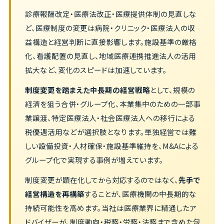
診療報酬改定・医療法改正・医療提供体制の見直しな
ど、医療制度の変更は病院・クリニック・医療法人の収
益構造と経営判断に直接影響します。施設基準の厳格
化、看護配置の見直し、地域医療連携推進法人の活用
拡大など、変化のスピードは加速しています。
制度変更を踏まえた中長期の経営戦略
として、規模の
経済を狙う合併・グループ化、本業集中のための一部事
業譲渡、特定医療法人・社会医療法人への移行による
税優遇活用などが選択肢となります。単独経営では難
しい設備投資・人材確保・施設基準維持を、M&Aによる
グループ化で実現する事例が増えています。
制度変更が顕在化してから対応するのではなく、
先手で
経営構造を再構築
することが、医療機関の中長期的な
持続可能性を高めます。当社は医療業界に精通したア
ドバイザーが、制度動向・税務・労務・法務まで含めた包