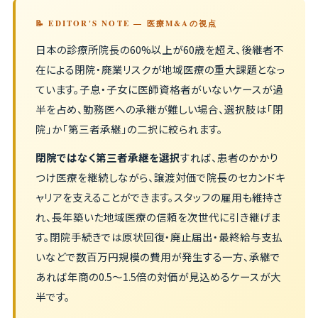
📝 EDITOR'S NOTE — 医療M&Aの視点
日本の診療所院長の60%以上が60歳を超え、後継者不
在による閉院・廃業リスクが地域医療の重大課題となっ
ています。子息・子女に医師資格者がいないケースが過
半を占め、勤務医への承継が難しい場合、選択肢は「閉
院」か「第三者承継」の二択に絞られます。
閉院ではなく第三者承継を選択
すれば、患者のかかり
つけ医療を継続しながら、譲渡対価で院長のセカンドキ
ャリアを支えることができます。スタッフの雇用も維持さ
れ、長年築いた地域医療の信頼を次世代に引き継げま
す。閉院手続きでは原状回復・廃止届出・最終給与支払
いなどで数百万円規模の費用が発生する一方、承継で
あれば年商の0.5〜1.5倍の対価が見込めるケースが大
半です。