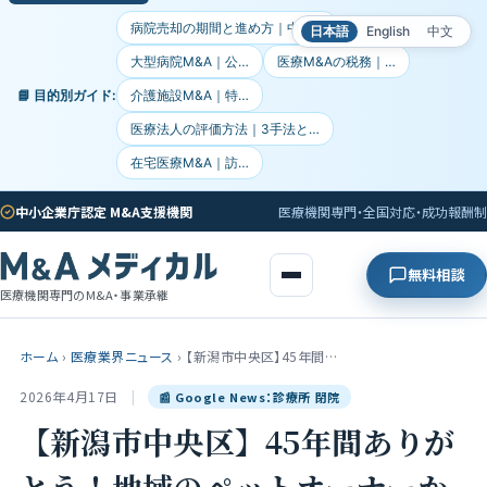
病院売却の期間と進め方｜中小…
日本語
English
中文
大型病院M&A｜公…
医療M&Aの税務｜…
📘 目的別ガイド:
介護施設M&A｜特…
医療法人の評価方法｜3手法と…
在宅医療M&A｜訪…
中小企業庁認定 M&A支援機関
医療機関専門・全国対応・成功報酬制
無料相談
医療機関専門のM&A・事業承継
ホーム
›
医療業界ニュース
›
【新潟市中央区】45年間…
2026年4月17日
|
📰 Google News：診療所 閉院
【新潟市中央区】45年間ありが