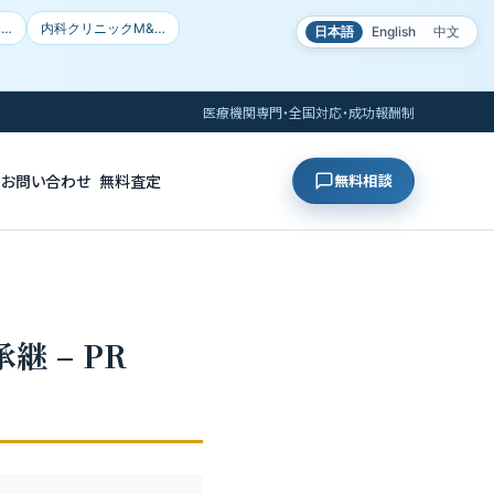
局…
内科クリニックM&…
日本語
English
中文
医療機関専門・全国対応・成功報酬制
お問い合わせ
無料査定
無料相談
 – PR