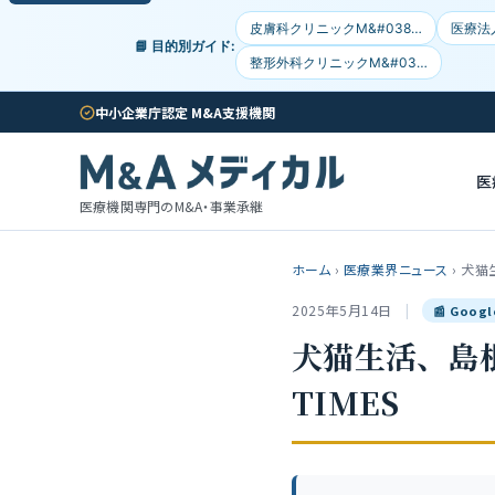
皮膚科クリニックM&#038…
医療法
📘 目的別ガイド:
整形外科クリニックM&#03…
中小企業庁認定 M&A支援機関
医
医療機関専門のM&A・事業承継
ホーム
›
医療業界ニュース
›
犬猫
2025年5月14日
|
📰 Goo
犬猫生活、島根
TIMES