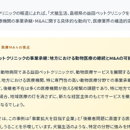
継者クリニックの報道によれば、「犬猫生活、島根県の益田ペットクリニックを事業承
療機関の事業承継・M&Aに関する具体的な動向で、医療業界の構造的
 — 医療M&Aの視点
ットクリニックの事業承継：地方における動物医療の継続とM&Aの可
た動物病院である益田ペットクリニックが、動物医療サービスを展開す
は、地方における医療機関、特に専門性の高い動物医療分野での事業承継
す。後継者不在は多くの医療機関が抱える喫緊の課題であり、特に地方
の場合、地域医療の灯を消さずに、新たな経営主体のもとでサービスを継
なるでしょう。
では、この事例は「事業拡大を目指す企業」と「後継者問題に直面する医
しうることを示唆しています。犬猫生活のような、特定の分野に強みを