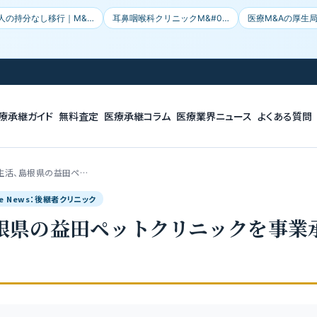
人の持分なし移行｜M&…
耳鼻咽喉科クリニックM&#0…
医療M&Aの厚生
療承継ガイド
無料査定
医療承継コラム
医療業界ニュース
よくある質問
生活、島根県の益田ペ…
gle News：後継者クリニック
県の益田ペットクリニックを事業承継