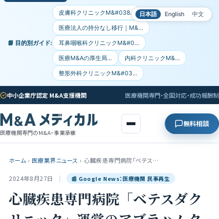
皮膚科クリニックM&#038…
日本語
English
中文
医療法人の持分なし移行｜M&…
📘 目的別ガイド:
耳鼻咽喉科クリニックM&#0…
医療M&Aの厚生局…
内科クリニックM&…
整形外科クリニックM&#03…
中小企業庁認定 M&A支援機関
医療機関専門・全国対応・成功報酬制
無料相談
医療機関専門のM&A・事業承継
ホーム
›
医療業界ニュース
›
心臓疾患専門病院「ベテス…
2024年8月27日
|
📰 Google News：医療機関 民事再生
心臓疾患専門病院「ベテスダク