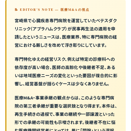
📝 EDITOR'S NOTE — 医療M&Aの視点
宮崎県で心臓疾患専門病院を運営していたベテスダク
リニック（アブラハムクラブ）が民事再生法の適用を申
請したというニュースは、医療業界、特に専門病院の経
営における厳しさを改めて浮き彫りにしています。
専門特化ゆえの経営リスク、例えば特定の診療科への
依存度が高い場合、医師の高齢化や後継者不足、ある
いは地域医療ニーズの変化といった要因が複合的に影
響し、経営基盤が揺らぐケースは少なくありません。
医療M&A・事業承継の観点からは、このような専門病
院の第三者承継が重要な選択肢となり得ます。本件は、
再生手続きの過程で、事業の継続や一部譲渡といった
形での承継の可能性も示唆されます。後継者不在に悩
む医療機関経営者にとっては、単に「閉院」という選択