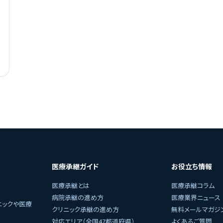
医療承継ガイド
お役立ち情報
医療承継とは
医療承継コラム
病院承継の進め方
医療業界ニュース
ニックや医療
クリニック承継の進め方
無料メールマガジ
対応エリア（全国47都道府県）
よくあるご質問