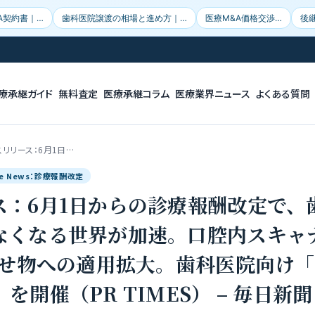
A契約書｜…
歯科医院譲渡の相場と進め方｜…
医療M&A価格交渉…
後
療承継ガイド
無料査定
医療承継コラム
医療業界ニュース
よくある質問
スリリース：6月1日…
gle News：診療報酬改定
ス：6月1日からの診療報酬改定で、
なくなる世界が加速。口腔内スキャ
かぶせ物への適用拡大。歯科医院向け
を開催（PR TIMES） – 毎日新聞