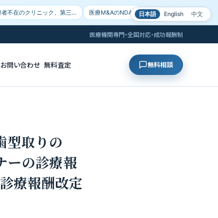
継者不在のクリニック、第三…
医療M&AのNDA…
日本語
English
中文
医療機関専門・全国対応・成功報酬制
お問い合わせ
無料査定
無料相談
歯型取りの
ナーの診療報
「診療報酬改定