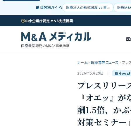
📘 目的別ガイド:
医療法人の株式譲渡 vs 事…
医療M&
中小企業庁認定 M&A支援機関
医
医療機関専門のM&A・事業承継
ホーム
›
医療業界ニュース
›
プレ
2026年5月29日
|
📰 Goo
プレスリリー
『オエッ』が
酬1.5倍、
対策セミナー」