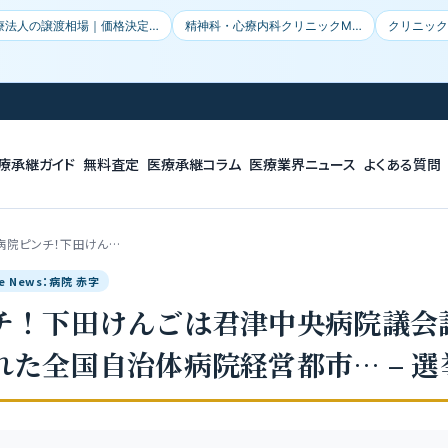
療法人の譲渡相場｜価格決定…
精神科・心療内科クリニックM…
クリニック
療承継ガイド
無料査定
医療承継コラム
医療業界ニュース
よくある質問
病院ピンチ！下田けん…
le News：病院 赤字
チ！下田けんごは君津中央病院議会
れた全国自治体病院経営都市… – 