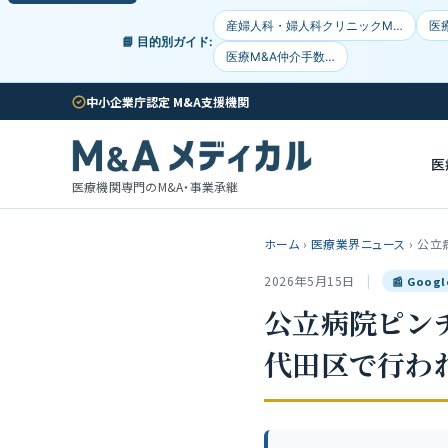
産婦人科・婦人科クリニックM…
医
📘 目的別ガイド:
医療M&A仲介手数…
中小企業庁認定 M&A支援機関
医
医療機関専門のM&A・事業承継
ホーム
›
医療業界ニュース
›
公立
2026年5月15日
|
📰 Goog
公立病院ピン
代田区で行わ