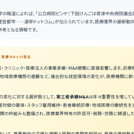
病院 赤字の報道によれば、「公立病院ピンチ！下田けんごは君津中央病院議
営都市… – 選挙ドットコム」が伝えられています。医療業界の最新動向
考となる情報です。
 — 医療M&Aの視点
・クリニック・医療法人の事業承継・M&A戦略に直接影響します。診療
、地域医療構想の進展など、複合的な経営環境の変化が、医療機関に新
の変化に対する選択肢として、
第三者承継M&A
は年々重要性を増してい
渡対価の確保・スタッフ雇用維持・患者継続診療・地域医療の継続性を
機関の枠組みも整備され、医療業界特有の許認可・税務・労務に精通し
おいて、業界動向の正確な把握と早期の専門家相談が、最良の選択肢