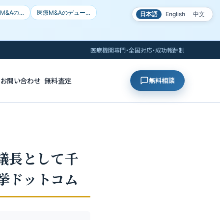
M&Aの…
医療M&Aのデュー…
日本語
English
中文
医療機関専門・全国対応・成功報酬制
お問い合わせ
無料査定
無料相談
議長として千
選挙ドットコム