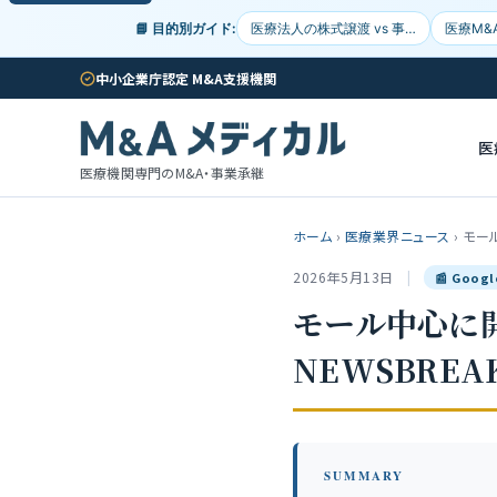
📘 目的別ガイド:
医療法人の株式譲渡 vs 事…
医療M&
中小企業庁認定 M&A支援機関
医
医療機関専門のM&A・事業承継
ホーム
›
医療業界ニュース
›
モー
2026年5月13日
|
📰 Goog
モール中心に開
NEWSBREA
SUMMARY