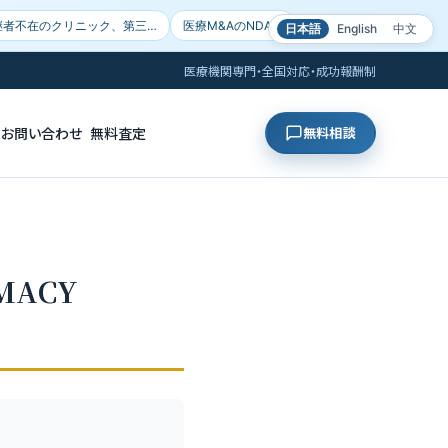
継者不在のクリニック、第三…
医療M&AのNDA…
日本語
English
中文
医療機関専門・全国対応・成功報酬制
お問い合わせ
無料査定
無料相談
MACY