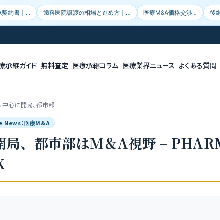
A契約書｜…
歯科医院譲渡の相場と進め方｜…
医療M&A価格交渉…
後
療承継ガイド
無料査定
医療承継コラム
医療業界ニュース
よくある質問
ル中心に開局、都市部…
le News：医療M&A
局、都市部はM＆A視野 – PHAR
K