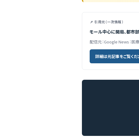
📌 引用元（一次情報）
モール中心に開局、都市部はM＆
配信元：Google News：医
詳細は元記事をご覧くだ