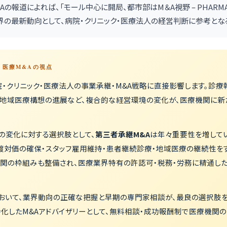
療M&Aの報道によれば、「モール中心に開局、都市部はM＆A視野 – PHARMAC
界の最新動向として、病院・クリニック・医療法人の経営判断に参考とな
 — 医療M&Aの視点
・クリニック・医療法人の事業承継・M&A戦略に直接影響します。診療
、地域医療構想の進展など、複合的な経営環境の変化が、医療機関に新
の変化に対する選択肢として、
第三者承継M&A
は年々重要性を増してい
渡対価の確保・スタッフ雇用維持・患者継続診療・地域医療の継続性を
機関の枠組みも整備され、医療業界特有の許認可・税務・労務に精通し
おいて、業界動向の正確な把握と早期の専門家相談が、最良の選択肢
化したM&Aアドバイザリーとして、無料相談・成功報酬制で医療機関の