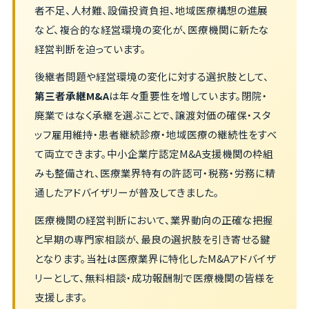
者不足、人材難、設備投資負担、地域医療構想の進展
など、複合的な経営環境の変化が、医療機関に新たな
経営判断を迫っています。
後継者問題や経営環境の変化に対する選択肢として、
第三者承継M&A
は年々重要性を増しています。閉院・
廃業ではなく承継を選ぶことで、譲渡対価の確保・スタ
ッフ雇用維持・患者継続診療・地域医療の継続性をすべ
て両立できます。中小企業庁認定M&A支援機関の枠組
みも整備され、医療業界特有の許認可・税務・労務に精
通したアドバイザリーが普及してきました。
医療機関の経営判断において、業界動向の正確な把握
と早期の専門家相談が、最良の選択肢を引き寄せる鍵
となります。当社は医療業界に特化したM&Aアドバイザ
リーとして、無料相談・成功報酬制で医療機関の皆様を
支援します。