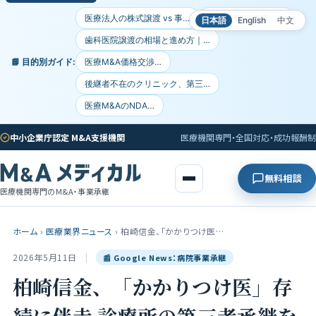
医療法人の株式譲渡 vs 事…
医療M&A契約書｜…
日本語
English
中文
歯科医院譲渡の相場と進め方｜…
📘 目的別ガイド:
医療M&A価格交渉…
後継者不在のクリニック、第三…
医療M&AのNDA…
中小企業庁認定 M&A支援機関
医療機関専門・全国対応・成功報酬制
無料相談
医療機関専門のM&A・事業承継
ホーム
›
医療業界ニュース
›
柏崎信金、「かかりつけ医…
2026年5月11日
|
📰 Google News：病院事業承継
柏崎信金、「かかりつけ医」存