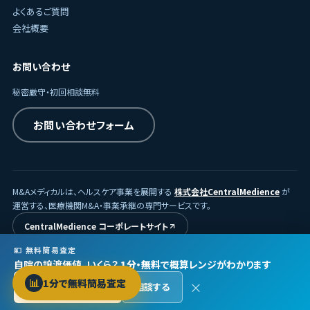
よくあるご質問
会社概要
お問い合わせ
秘密厳守・初回相談無料
お問い合わせフォーム
M&Aメディカルは、ヘルスケア事業を展開する
株式会社CentralMedience
が
運営する、医療機関M&A・事業承継の専門サービスです。
CentralMedience コーポレートサイト
💴 無料簡易査定
自院の譲渡価値、いくら？
1分・無料
で概算レンジがわかります
© 2026
株式会社CentralMedience
/ M&Aメディカル
📊
1分で無料簡易査定
×
無料で査定する →
相談する
プライバシーポリシー
利用規約
Protected by reCAPTCHA ·
Privacy
·
Terms