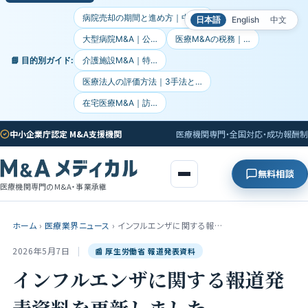
病院売却の期間と進め方｜中小…
日本語
English
中文
大型病院M&A｜公…
医療M&Aの税務｜…
📘 目的別ガイド:
介護施設M&A｜特…
医療法人の評価方法｜3手法と…
在宅医療M&A｜訪…
中小企業庁認定 M&A支援機関
医療機関専門・全国対応・成功報酬制
無料相談
医療機関専門のM&A・事業承継
ホーム
›
医療業界ニュース
›
インフルエンザに関する報…
2026年5月7日
|
📰 厚生労働省 報道発表資料
インフルエンザに関する報道発