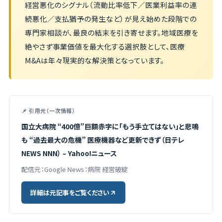
経営悪化のシグナル（流動比率低下／医業利益率の連
続悪化／支払猶予の発生など）が見え始めた段階での
専門家相談が、最良の結末を引き寄せます。地域医療を
絶やさず事業価値を最大化する選択肢として、医療
M&Aは年々現実的な解決策となっています。
📌 引用元（一次情報）
国立大病院 “400億”巨額赤字に「もう手立てはない」と悲鳴
も “過去最大の危機” 医療機器など更新できず（日テレ
NEWS NNN） – Yahoo!ニュース
配信元：Google News：病院 経営破綻
詳細は元記事をご覧ください