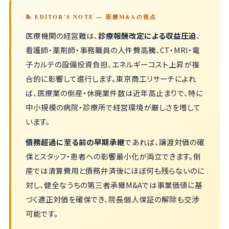
📝 EDITOR'S NOTE — 医療M&Aの視点
医療機関の経営難は、
診療報酬改定による収益圧迫
、
看護師・薬剤師・事務職員の人件費高騰、CT・MRI・電
子カルテの設備投資負担、エネルギーコスト上昇が複
合的に影響して進行します。東京商工リサーチによれ
ば、医療業の倒産・休廃業件数は近年高止まりで、特に
中小規模の病院・診療所で経営環境が厳しさを増して
います。
債務超過に至る前の早期承継
であれば、譲渡対価の確
保とスタッフ・患者への影響最小化が両立できます。倒
産では清算費用と債務弁済後にほぼ何も残らないのに
対し、健全なうちの第三者承継M&Aでは事業価値に基
づく適正対価を確保でき、院長個人保証の解除も交渉
可能です。