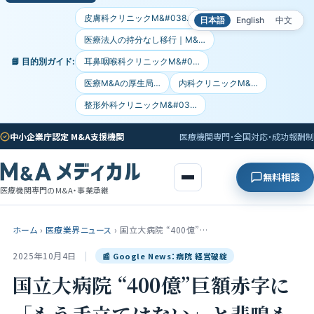
皮膚科クリニックM&#038…
日本語
English
中文
医療法人の持分なし移行｜M&…
📘 目的別ガイド:
耳鼻咽喉科クリニックM&#0…
医療M&Aの厚生局…
内科クリニックM&…
整形外科クリニックM&#03…
中小企業庁認定 M&A支援機関
医療機関専門・全国対応・成功報酬制
無料相談
医療機関専門のM&A・事業承継
ホーム
›
医療業界ニュース
›
国立大病院 “400億”…
2025年10月4日
|
📰 Google News：病院 経営破綻
国立大病院 “400億”巨額赤字に