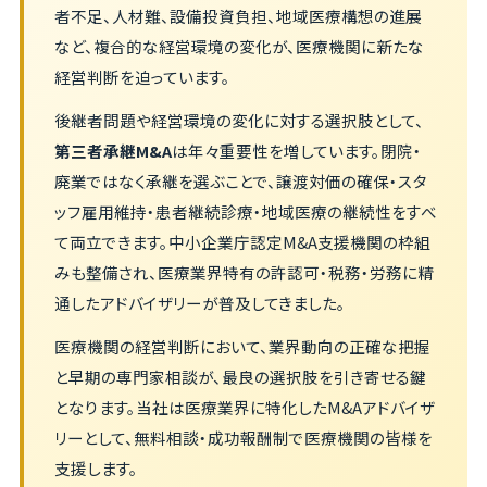
者不足、人材難、設備投資負担、地域医療構想の進展
など、複合的な経営環境の変化が、医療機関に新たな
経営判断を迫っています。
後継者問題や経営環境の変化に対する選択肢として、
第三者承継M&A
は年々重要性を増しています。閉院・
廃業ではなく承継を選ぶことで、譲渡対価の確保・スタ
ッフ雇用維持・患者継続診療・地域医療の継続性をすべ
て両立できます。中小企業庁認定M&A支援機関の枠組
みも整備され、医療業界特有の許認可・税務・労務に精
通したアドバイザリーが普及してきました。
医療機関の経営判断において、業界動向の正確な把握
と早期の専門家相談が、最良の選択肢を引き寄せる鍵
となります。当社は医療業界に特化したM&Aアドバイザ
リーとして、無料相談・成功報酬制で医療機関の皆様を
支援します。