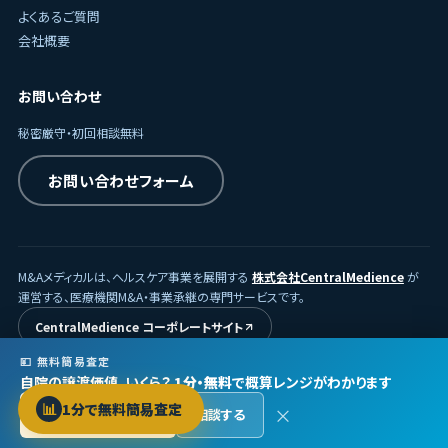
よくあるご質問
会社概要
お問い合わせ
秘密厳守・初回相談無料
お問い合わせフォーム
M&Aメディカルは、ヘルスケア事業を展開する
株式会社CentralMedience
が
運営する、医療機関M&A・事業承継の専門サービスです。
CentralMedience コーポレートサイト
💴 無料簡易査定
自院の譲渡価値、いくら？
1分・無料
で概算レンジがわかります
© 2026
株式会社CentralMedience
/ M&Aメディカル
📊
1分で無料簡易査定
×
無料で査定する →
相談する
プライバシーポリシー
利用規約
Protected by reCAPTCHA ·
Privacy
·
Terms