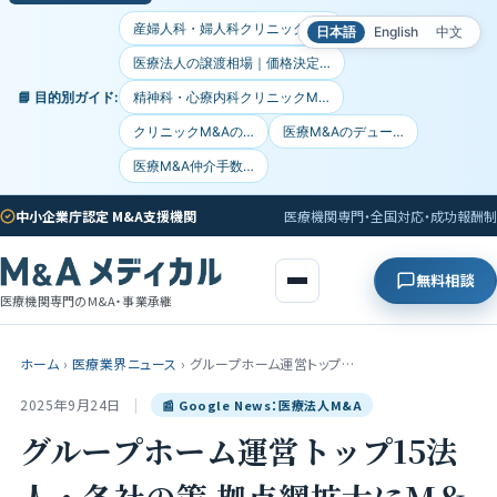
産婦人科・婦人科クリニックM…
日本語
English
中文
医療法人の譲渡相場｜価格決定…
📘 目的別ガイド:
精神科・心療内科クリニックM…
クリニックM&Aの…
医療M&Aのデュー…
医療M&A仲介手数…
中小企業庁認定 M&A支援機関
医療機関専門・全国対応・成功報酬制
無料相談
医療機関専門のM&A・事業承継
ホーム
›
医療業界ニュース
›
グループホーム運営トップ…
2025年9月24日
|
📰 Google News：医療法人M&A
グループホーム運営トップ15法