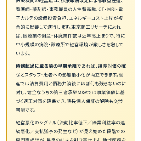
医療機関の経営難は、
診療報酬改定による収益圧迫
、
看護師・薬剤師・事務職員の人件費高騰、CT・MRI・電
子カルテの設備投資負担、エネルギーコスト上昇が複
合的に影響して進行します。東京商工リサーチによれ
ば、医療業の倒産・休廃業件数は近年高止まりで、特に
中小規模の病院・診療所で経営環境が厳しさを増して
います。
債務超過に至る前の早期承継
であれば、譲渡対価の確
保とスタッフ・患者への影響最小化が両立できます。倒
産では清算費用と債務弁済後にほぼ何も残らないのに
対し、健全なうちの第三者承継M&Aでは事業価値に基
づく適正対価を確保でき、院長個人保証の解除も交渉
可能です。
経営悪化のシグナル（流動比率低下／医業利益率の連
続悪化／支払猶予の発生など）が見え始めた段階での
専門家相談が、最良の結末を引き寄せます。地域医療を