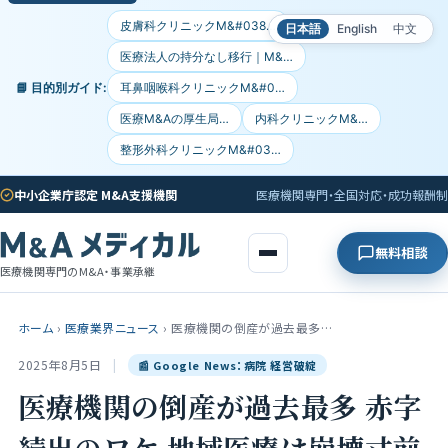
皮膚科クリニックM&#038…
日本語
English
中文
医療法人の持分なし移行｜M&…
📘 目的別ガイド:
耳鼻咽喉科クリニックM&#0…
医療M&Aの厚生局…
内科クリニックM&…
整形外科クリニックM&#03…
中小企業庁認定 M&A支援機関
医療機関専門・全国対応・成功報酬制
無料相談
医療機関専門のM&A・事業承継
ホーム
›
医療業界ニュース
›
医療機関の倒産が過去最多…
2025年8月5日
|
📰 Google News：病院 経営破綻
医療機関の倒産が過去最多 赤字