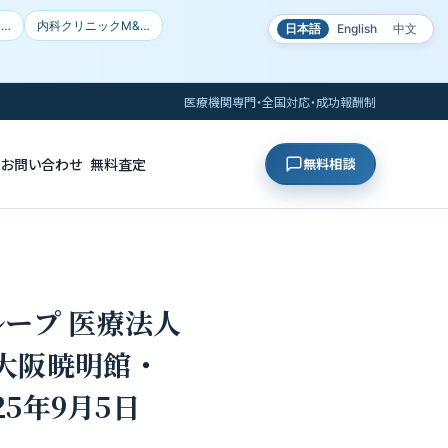
局…
内科クリニックM&…
日本語
English
中文
医療機関専門・全国対応・成功報酬制
お問い合わせ
無料査定
無料相談
ープ 医療法人
大阪暁明館・
5年9月5日