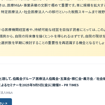
は、医療M&A・事業承継の文脈で極めて重要です。単に規模を拡大す
、特定医療法人・社会医療法人への移行といった税務スキームまで視
いる医療機関経営者や、持続可能な経営を目指す読者にとっては、この
践例から、自院の将来像を描くヒントを得られるはずです。自院の現状
た選択肢を早期に検討することの重要性を再認識する機会となるでしょ
」と題して、伯鳳会グループ 医療法人伯鳳会・五葉会・積仁会・義方会／社会
るセミナーを2025年9月5日(金)に開催!! – PR TIMES
療法人M&A
さい