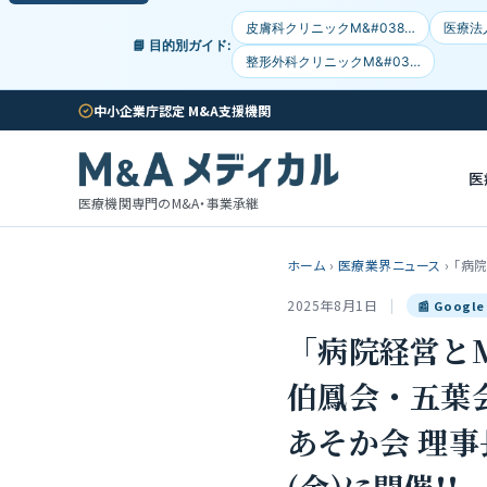
皮膚科クリニックM&#038…
医療法
📘 目的別ガイド:
整形外科クリニックM&#03…
中小企業庁認定 M&A支援機関
医
医療機関専門のM&A・事業承継
ホーム
›
医療業界ニュース
›
「病
2025年8月1日
|
📰 Goog
「病院経営と
伯鳳会・五葉
あそか会 理事