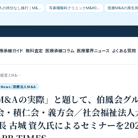
人の持分なし移行｜M&…
耳鼻咽喉科クリニックM&#0…
医療M&Aの厚生
療承継ガイド
無料査定
医療承継コラム
医療業界ニュース
よくある質問
院経営とM&…
le News：医療法人M&A
M&Aの実際」と題して、伯鳳会グル
会・積仁会・義方会／社会福祉法人
長 古城 資久氏によるセミナーを202