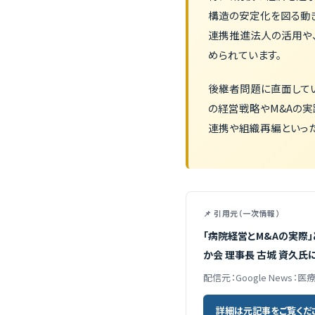
構造の安定化を図る動き
連携推進法人の活用や
められています。
後継者問題に直面して
の経営戦略やM&Aの実
連携や組織再編といっ
📌 引用元（一次情報）
「病院経営とM&Aの実際
か会 理事長 古城 資久氏によ
配信元：Google News：医
詳細は元記事をご覧くだ