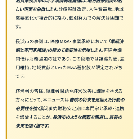
滋賀県長浜市の赤字病院再建議論は、地方医療機関の厳
しい現実を象徴します。
診療報酬改定、人件費高騰、地域
需要変化が複合的に絡み、個別努力での解決は困難で
す。
長浜市の事例は、医療M&A・事業承継において
「早期決
断と専門家相談」の極めて重要性を示唆します。
再建会議
開催は財務逼迫の証であり、この段階では譲渡対価、雇
用維持、地域貢献といったM&A選択肢が限定されがち
です。
経営者の皆様、後継者問題や経営改善に課題を抱える
方々にとって、本ニュースは
自院の将来を見据えた行動の
必要性を強く訴えます。
財務安定期に専門家と承継・連携
を議論することが、
長浜市のような困難を回避し、最善の
未来を築く鍵です。