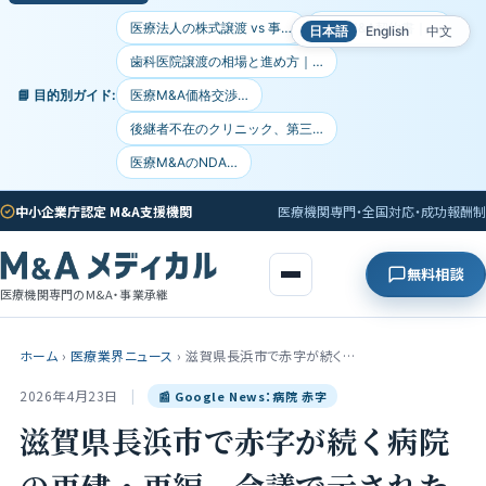
医療法人の株式譲渡 vs 事…
医療M&A契約書｜…
日本語
English
中文
歯科医院譲渡の相場と進め方｜…
📘 目的別ガイド:
医療M&A価格交渉…
後継者不在のクリニック、第三…
医療M&AのNDA…
中小企業庁認定 M&A支援機関
医療機関専門・全国対応・成功報酬制
無料相談
医療機関専門のM&A・事業承継
ホーム
›
医療業界ニュース
›
滋賀県長浜市で赤字が続く…
2026年4月23日
|
📰 Google News：病院 赤字
滋賀県長浜市で赤字が続く病院