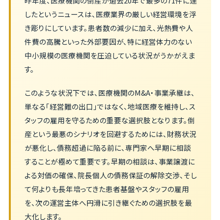
昨年度、医療機関の倒産が過去20年で最多の71件に達
したというニュースは、医療業界の厳しい経営環境を浮
き彫りにしています。患者数の減少に加え、光熱費や人
件費の高騰といった外部要因が、特に経営体力のない
中小規模の医療機関を圧迫している状況がうかがえま
す。
このような状況下では、医療機関のM&A・事業承継は、
単なる「経営難の出口」ではなく、地域医療を維持し、ス
タッフの雇用を守るための重要な選択肢となります。倒
産という最悪のシナリオを回避するためには、財務状況
が悪化し、債務超過に陥る前に、専門家へ早期に相談
することが極めて重要です。早期の相談は、事業譲渡に
よる対価の確保、院長個人の債務保証の解除交渉、そし
て何よりも長年培ってきた患者基盤やスタッフの雇用
を、次の運営主体へ円滑に引き継ぐための選択肢を最
大化します。