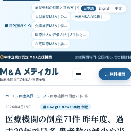
病院売却の期間と進め方｜中小…
日本語
English
中文
大型病院M&A｜公…
医療M&Aの税務｜…
📘 目的別ガイド:
介護施設M&A｜特…
医療法人の評価方法｜3手法と…
在宅医療M&A｜訪…
中小企業庁認定 M&A支援機関
医療機関専門・全国対応・成功報酬制
無料相談
医療機関専門のM&A・事業承継
ホーム
›
医療業界ニュース
›
医療機関の倒産71件 昨…
2026年4月15日
|
📰 Google News：病院 倒産
医療機関の倒産71件 昨年度、過