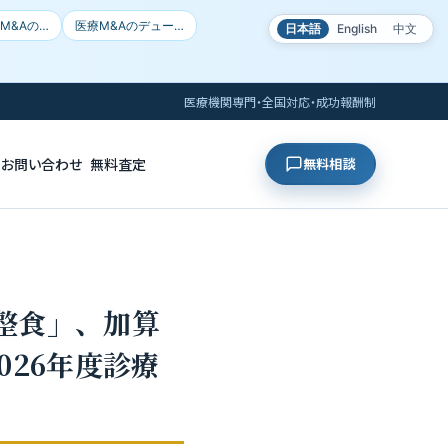
M&Aの…
医療M&Aのデュー…
日本語
English
中文
医療機関専門・全国対応・成功報酬制
お問い合わせ
無料査定
無料相談
整食」、加算
026年度診療