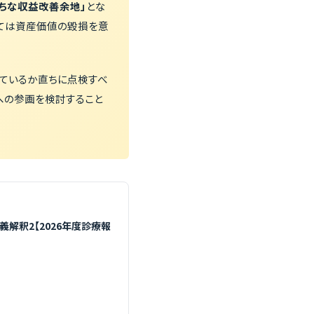
ちな収益改善余地」
とな
っては資産価値の毀損を意
きているか直ちに点検すべ
への参画を検討すること
解釈2【2026年度診療報