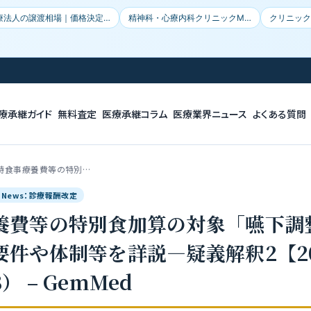
療法人の譲渡相場｜価格決定…
精神科・心療内科クリニックM…
クリニック
療承継ガイド
無料査定
医療承継コラム
医療業界ニュース
よくある質問
時食事療養費等の特別…
le News：診療報酬改定
養費等の特別食加算の対象「嚥下調
要件や体制等を詳説―疑義解釈2【2
 – GemMed