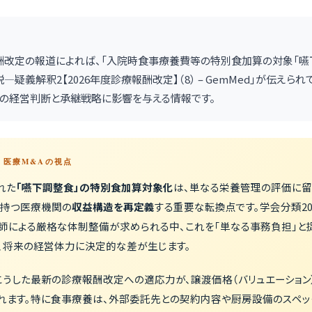
診療報酬改定の報道によれば、「入院時食事療養費等の特別食加算の対象「
疑義解釈2【2026年度診療報酬改定】（8） – GemMed」が伝えら
の経営判断と承継戦略に影響を与える情報です。
 — 医療M&Aの視点
れた
「嚥下調整食」の特別食加算対象化
は、単なる栄養管理の評価に留
を持つ医療機関の
収益構造を再定義
する重要な転換点です。学会分類20
師による厳格な体制整備が求められる中、これを「単なる事務負担」と
、将来の経営体力に決定的な差が生じます。
こうした最新の診療報酬改定への適応力が、譲渡価格（バリュエーション
れます。特に食事療養は、外部委託先との契約内容や厨房設備のスペッ