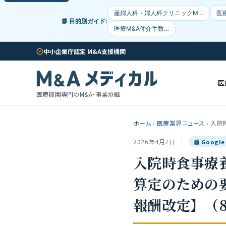
産婦人科・婦人科クリニックM…
医
📘 目的別ガイド:
医療M&A仲介手数…
中小企業庁認定 M&A支援機関
医
医療機関専門のM&A・事業承継
ホーム
›
医療業界ニュース
›
入院
2026年4月7日
|
📰 Goog
入院時食事療
算定のための
報酬改定】（8）