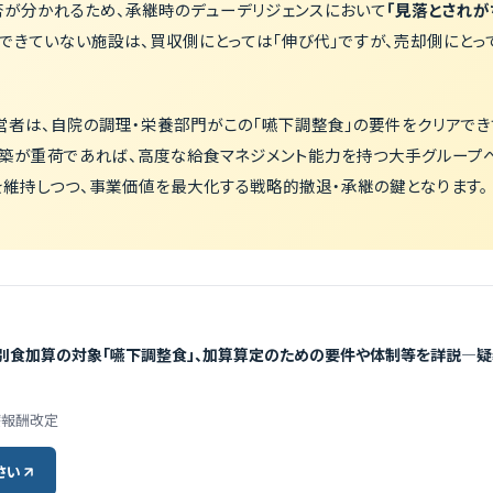
否が分かれるため、承継時のデューデリジェンスにおいて
「見落とされが
できていない施設は、買収側にとっては「伸び代」ですが、売却側にと
営者は、自院の調理・栄養部門がこの「嚥下調整食」の要件をクリアで
構築が重荷であれば、高度な給食マネジメント能力を持つ大手グループ
を維持しつつ、事業価値を最大化する戦略的撤退・承継の鍵となります。
食加算の対象「嚥下調整食」、加算算定のための要件や体制等を詳説―疑義
診療報酬改定
さい