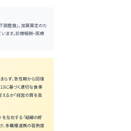
嚥下調整食」、加算算定のた
れています。診療報酬・医療
まらず、急性期から回復
13に基づく適切な食事
捉えるか「経営の質を高
）を左右する
「組織の規
ク、多職種連携の習熟度