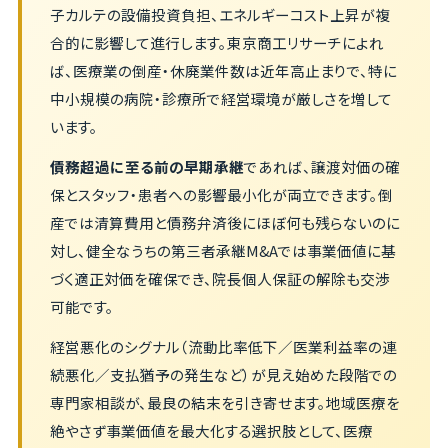
子カルテの設備投資負担、エネルギーコスト上昇が複
合的に影響して進行します。東京商工リサーチによれ
ば、医療業の倒産・休廃業件数は近年高止まりで、特に
中小規模の病院・診療所で経営環境が厳しさを増して
います。
債務超過に至る前の早期承継
であれば、譲渡対価の確
保とスタッフ・患者への影響最小化が両立できます。倒
産では清算費用と債務弁済後にほぼ何も残らないのに
対し、健全なうちの第三者承継M&Aでは事業価値に基
づく適正対価を確保でき、院長個人保証の解除も交渉
可能です。
経営悪化のシグナル（流動比率低下／医業利益率の連
続悪化／支払猶予の発生など）が見え始めた段階での
専門家相談が、最良の結末を引き寄せます。地域医療を
絶やさず事業価値を最大化する選択肢として、医療