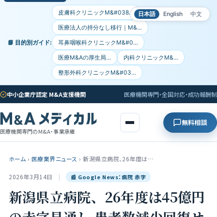
皮膚科クリニックM&#038…
日本語
English
中文
医療法人の持分なし移行｜M&…
📘 目的別ガイド:
耳鼻咽喉科クリニックM&#0…
医療M&Aの厚生局…
内科クリニックM&…
整形外科クリニックM&#03…
中小企業庁認定 M&A支援機関
医療機関専門・全国対応・成功報酬制
無料相談
医療機関専門のM&A・事業承継
ホーム
›
医療業界ニュース
›
新潟県立病院、26年度は…
2026年3月14日
|
📰 Google News：病院 赤字
新潟県立病院、26年度は45億円